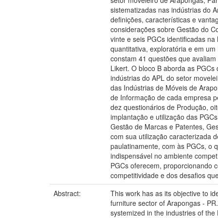
setor moveleiro de Arapongas, Pa
sistematizadas nas indústrias do A
definições, características e van
considerações sobre Gestão do Co
vinte e seis PGCs identificadas na
quantitativa, exploratória e em um
constam 41 questões que avaliam o
Likert. O bloco B aborda as PGCs
indústrias do APL do setor movele
das Indústrias de Móveis de Arap
de Informação de cada empresa pes
dez questionários de Produção, o
implantação e utilização das PGCs.
Gestão de Marcas e Patentes, Ges
com sua utilização caracterizada d
paulatinamente, com às PGCs, o q
indispensável no ambiente competit
PGCs oferecem, proporcionando co
competitividade e dos desafios qu
Abstract:
This work has as its objective to 
furniture sector of Arapongas - P
systemized in the industries of th