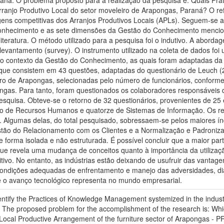
raná. O problema proposto para a realização da pesquisa é: Quais Pr
rranjo Produtivo Local do setor moveleiro de Arapongas, Paraná? O ref
tagens competitivas dos Arranjos Produtivos Locais (APLs). Seguem-se
nhecimento e as sete dimensões da Gestão do Conhecimento menciona
 literatura. O método utilizado para a pesquisa foi o indutivo. A abor
 levantamento (survey). O instrumento utilizado na coleta de dados foi
 contexto da Gestão do Conhecimento, as quais foram adaptadas da p
 que consistem em 43 questões, adaptadas do questionário de Leuch (
iro de Arapongas, selecionadas pelo número de funcionários, conforme 
ongas. Para tanto, foram questionados os colaboradores responsávei
quisa. Obteve-se o retorno de 32 questionários, provenientes de 25 
ito de Recursos Humanos e quatorze de Sistemas de Informação. Os re
 Algumas delas, do total pesquisado, sobressaem-se pelos maiores índi
tão do Relacionamento com os Clientes e a Normalização e Padroniz
e forma isolada e não estruturada. É possível concluir que a maior par
ue revela uma mudança de conceitos quanto à importância da utilizaç
ivo. No entanto, as indústrias estão deixando de usufruir das vantagen
ndições adequadas de enfrentamento e manejo das adversidades, dia
e o avanço tecnológico representa no mundo empresarial.
identify the Practices of Knowledge Management systemized in the indus
R. The proposed problem for the accomplishment of the research is: 
e Local Productive Arrangement of the furniture sector of Arapongas - P