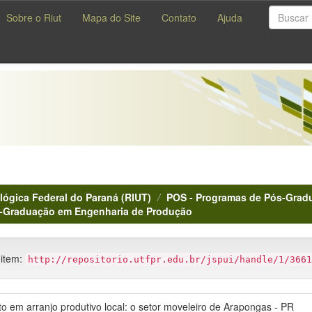
Sobre o Riut
Mapa do Site
Contato
Ajuda
lógica Federal do Paraná (RIUT)
POS - Programas de Pós-Gradu
s-Graduação em Engenharia de Produção
 item:
http://repositorio.utfpr.edu.br/jspui/handle/1/3661
o em arranjo produtivo local: o setor moveleiro de Arapongas - PR