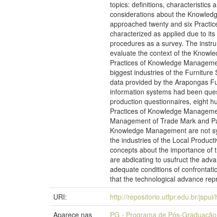
topics: definitions, characteristic
considerations about the Knowledg
approached twenty and six Practic
characterized as applied due to its
procedures as a survey. The instrum
evaluate the context of the Knowl
Practices of Knowledge Management
biggest industries of the Furnitur
data provided by the Arapongas Fur
information systems had been quest
production questionnaires, eight h
Practices of Knowledge Management.
Management of Trade Mark and Pate
Knowledge Management are not system
the industries of the Local Produ
concepts about the importance of t
are abdicating to usufruct the adv
adequate conditions of confrontatio
that the technological advance repr
URI:
http://repositorio.utfpr.edu.br/jspu
Aparece nas
PG - Programa de Pós-Graduação