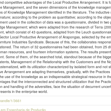
s and competitive advantages of the Local Productive Arrangement. It is 
e Management, and the seven dimensions of the knowledge management 
es of Knowledge Management identified in the literature. The inductiv
 nature; according to the problem as quantitative; according to the obje
ent used in the collection of data was a questionnaire, divided in two p
edge Management; which were adapted from the research of Terra (2000)
, which consist of 43 questions, adapted from the Leuch questionnaire
e Sector Local Productive Arrangement of Arapongas, selected by the em
niture Industries Syndicate. Because of this, the collaborates respon
ioned. The return of 32 questionnaires had been obtained, from 25 diff
uman resources, and fourteen information systems. The results present 
 Some of them, of the searched total, standout because of the biggest
nts, Management of the Relationship with the Customers and the Norm
atized, with its utilization characterized by isolated form and not stru
ctive Arrangement are adapting themselves, gradually, with the Pract
he use of the knowledge as an indispensable strategical resource in th
antages that the interconnected and structured utilization that the Pra
n and handling of the adversities, face the situation of decurrent uncer
esents in the enterprise world.
i/handle/1/3661
 em Engenharia de Produção