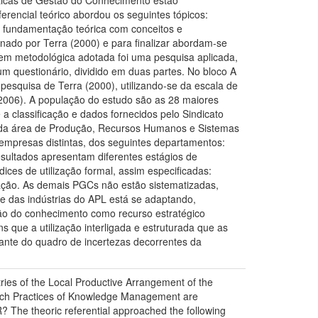
áticas de Gestão do Conhecimento estão
erencial teórico abordou os seguintes tópicos:
 a fundamentação teórica com conceitos e
do por Terra (2000) e para finalizar abordam-se
dagem metodológica adotada foi uma pesquisa aplicada,
 um questionário, dividido em duas partes. No bloco A
esquisa de Terra (2000), utilizando-se da escala de
2006). A população do estudo são as 28 maiores
a classificação e dados fornecidos pelo Sindicato
s da área de Produção, Recursos Humanos e Sistemas
empresas distintas, dos seguintes departamentos:
sultados apresentam diferentes estágios de
ces de utilização formal, assim especificadas:
ação. As demais PGCs não estão sistematizadas,
te das indústrias do APL está se adaptando,
ão do conhecimento como recurso estratégico
s que a utilização interligada e estruturada que as
nte do quadro de incertezas decorrentes da
tries of the Local Productive Arrangement of the
Which Practices of Knowledge Management are
R? The theoric referential approached the following