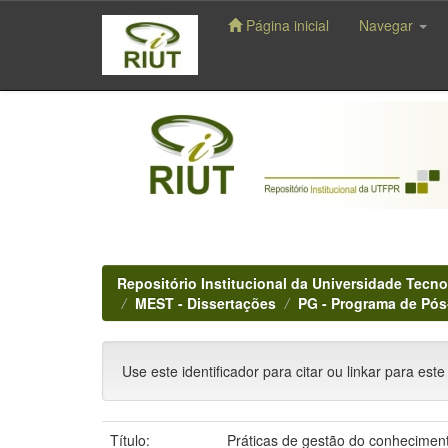
Página inicial
Navegar
Skip
navigation
Repositório Institucional da Universidade Tecno
MEST - Dissertações
PG - Programa de Pó
Use este identificador para citar ou linkar para este
Título:
Práticas de gestão do conheciment