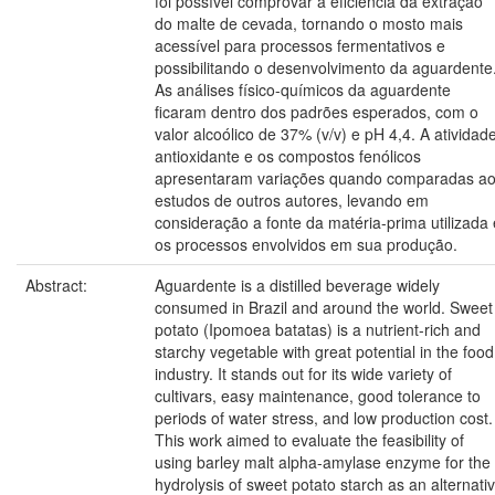
foi possível comprovar a eficiência da extração
do malte de cevada, tornando o mosto mais
acessível para processos fermentativos e
possibilitando o desenvolvimento da aguardente
As análises físico-químicos da aguardente
ficaram dentro dos padrões esperados, com o
valor alcoólico de 37% (v/v) e pH 4,4. A atividad
antioxidante e os compostos fenólicos
apresentaram variações quando comparadas a
estudos de outros autores, levando em
consideração a fonte da matéria-prima utilizada 
os processos envolvidos em sua produção.
Abstract:
Aguardente is a distilled beverage widely
consumed in Brazil and around the world. Sweet
potato (Ipomoea batatas) is a nutrient-rich and
starchy vegetable with great potential in the food
industry. It stands out for its wide variety of
cultivars, easy maintenance, good tolerance to
periods of water stress, and low production cost.
This work aimed to evaluate the feasibility of
using barley malt alpha-amylase enzyme for the
hydrolysis of sweet potato starch as an alternati