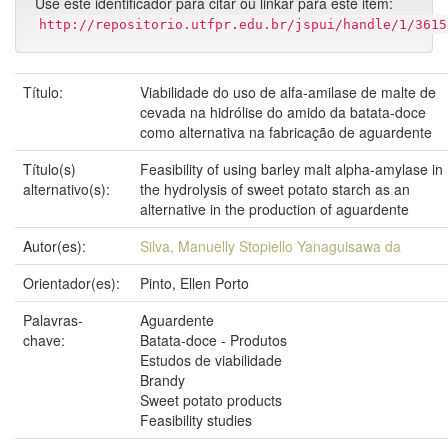
Use este identificador para citar ou linkar para este item:
http://repositorio.utfpr.edu.br/jspui/handle/1/3615
Título:
Viabilidade do uso de alfa-amilase de malte de
cevada na hidrólise do amido da batata-doce
como alternativa na fabricação de aguardente
Título(s)
Feasibility of using barley malt alpha-amylase in
alternativo(s):
the hydrolysis of sweet potato starch as an
alternative in the production of aguardente
Autor(es):
Silva, Manuelly Stopiello Yanaguisawa da
Orientador(es):
Pinto, Ellen Porto
Palavras-
Aguardente
chave:
Batata-doce - Produtos
Estudos de viabilidade
Brandy
Sweet potato products
Feasibility studies