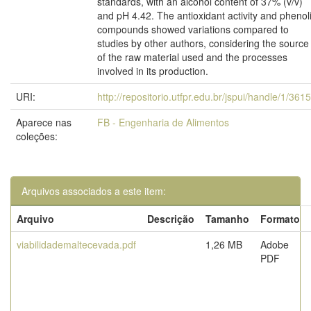
standards, with an alcohol content of 37% (v/v)
and pH 4.42. The antioxidant activity and phenol
compounds showed variations compared to
studies by other authors, considering the source
of the raw material used and the processes
involved in its production.
URI:
http://repositorio.utfpr.edu.br/jspui/handle/1/361
Aparece nas
FB - Engenharia de Alimentos
coleções:
Arquivos associados a este item:
Arquivo
Descrição
Tamanho
Formato
viabilidademaltecevada.pdf
1,26 MB
Adobe
PDF