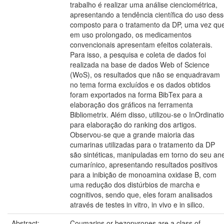
trabalho é realizar uma análise cienciométrica,
apresentando a tendência científica do uso des
composto para o tratamento da DP, uma vez qu
em uso prolongado, os medicamentos
convencionais apresentam efeitos colaterais.
Para isso, a pesquisa e coleta de dados foi
realizada na base de dados Web of Science
(WoS), os resultados que não se enquadravam
no tema forma excluídos e os dados obtidos
foram exportados na forma BibTex para a
elaboração dos gráficos na ferramenta
Bibliometrix. Além disso, utilizou-se o InOrdinatio
para elaboração do ranking dos artigos.
Observou-se que a grande maioria das
cumarinas utilizadas para o tratamento da DP
são sintéticas, manipuladas em torno do seu ane
cumarínico, apresentando resultados positivos
para a inibição de monoamina oxidase B, com
uma redução dos distúrbios de marcha e
cognitivos, sendo que, eles foram analisados
através de testes in vitro, in vivo e in silico.
Abstract:
Coumarins or bezopyrones are a class of