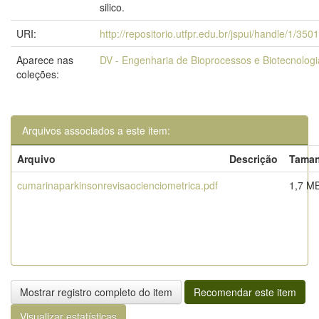
silico.
URI:
http://repositorio.utfpr.edu.br/jspui/handle/1/350
Aparece nas
DV - Engenharia de Bioprocessos e Biotecnologi
coleções:
Arquivos associados a este item:
Arquivo
Descrição
Tama
cumarinaparkinsonrevisaocienciometrica.pdf
1,7 M
Mostrar registro completo do item
Recomendar este item
Visualizar estatísticas