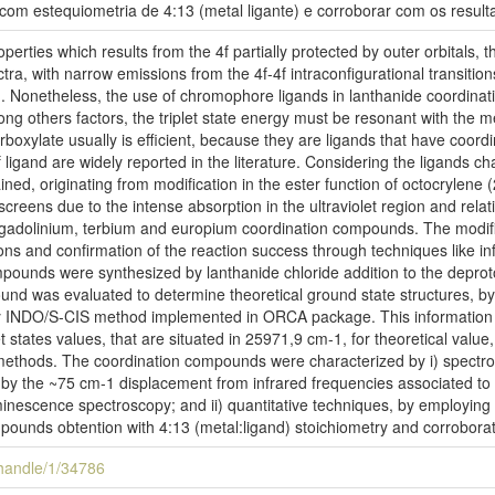
om estequiometria de 4:13 (metal ligante) e corroborar com os resulta
perties which results from the 4f partially protected by outer orbitals, 
ctra, with narrow emissions from the 4f-4f intraconfigurational transitio
n. Nonetheless, the use of chromophore ligands in lanthanide coordin
ong others factors, the triplet state energy must be resonant with the me
rboxylate usually is efficient, because they are ligands that have coor
f ligand are widely reported in the literature. Considering the ligands cha
ned, originating from modification in the ester function of octocrylene
eens due to the intense absorption in the ultraviolet region and relat
 gadolinium, terbium and europium coordination compounds. The modific
ions and confirmation of the reaction success through techniques like i
pounds were synthesized by lanthanide chloride addition to the deprot
ound was evaluated to determine theoretical ground state structures
 by INDO/S-CIS method implemented in ORCA package. This information w
et states values, that are situated in 25971,9 cm-1, for theoretical va
 methods. The coordination compounds were characterized by i) spectr
e, by the ~75 cm-1 displacement from infrared frequencies associated t
escence spectroscopy; and ii) quantitative techniques, by employing c
pounds obtention with 4:13 (metal:ligand) stoichiometry and corroborate
i/handle/1/34786