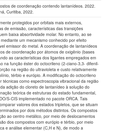
ostos de coordenação contendo lantanídeos. 2022.
á, Curitiba, 2022.
mente protegidos por orbitais mais externos,
as de emissão, características das transições
ssuem baixa absortividade molar. No entanto, ao se
s mediante um mecanismo conhecido por efeito
 nível emissor do metal. A coordenação de lantanídeos
ontos de coordenação por átomos de oxigênio (bases
ando as características dos ligantes empregados em
 na função éster do octocrileno (2-ciano-3,3- difenil-
rção na região do ultravioleta e custo relativamente
nio, térbio e európio. A modificação do octocrileno
r técnicas como espectroscopia vibracional da região
da adição do cloreto de lantanídeo à solução do
nação teórica de estruturas do estado fundamental,
INDO/S-CIS implementado no pacote ORCA. Tais
omparar valores dos estados tripletos, que se situam
terminados por dois métodos distintos. Os compostos
ação ao centro metálico, por meio de deslocamentos
são dos compostos com európio e térbio, por meio
rica e análise elementar (C,H e N), de modo a