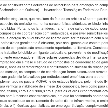
de sensibilizadores derivados de octocrileno para obtenção de comp
Bacharelado em Química) - Universidade Tecnológica Federal do Paran
ades singulares, que resultam do fato de os orbitais 4f serem parcial
 espectro de emissão mantenha características atômicas, exibindo linh
ão proibidas. Portanto os lantanídeos, na forma de sal ou de óxido, po
compostos de coordenação com lantanídeos, é possível sensibilizá-lo
ores, a energia do nível tripleto do ligante deve ser ressonante com o
 carboxilatos geralmente é eficiente, pois são ligantes que contém p
asse de compostos são amplamente reportados na literatura. Consider
 trabalho foi obtido um ligante carboxilato, proveniente de modificação
mumente empregado em filtros solares comerciais devido à intensa abso
i empregado em síntese e estudo de compostos de coordenação de gadolí
lina e, após as caracterizações e confirmação do sucesso da reação po
 de massas, os compostos de coordenação foram sintetizados através 
com gadolínio foi avaliado por métodos semi-empíricos para a determi
mplementado no pacote MOPAC, e de estados tripletos, pelo método 
ra verificar a viabilidade de síntese dos compostos, bem como para c
rico, 25006,3 cm-1 e 27666,8 cm-1, para os valores experimentais de
os por: i) técnicas espectroscópicas, em que foi confirmado coorden
ias associadas ao estiramento da carboxila no infravermelho, e emis
ncia; e ii) técnicas quantitativas, ao empregar titulação complexomét