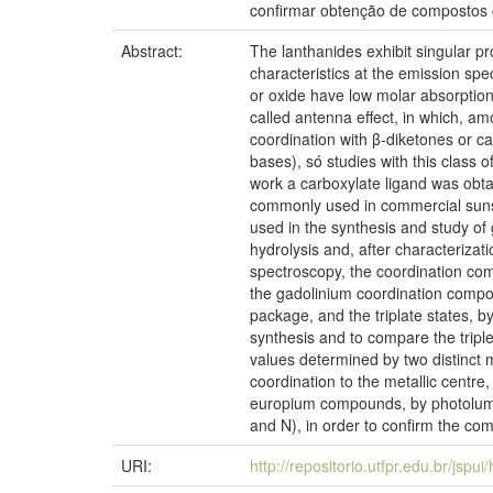
confirmar obtenção de compostos c
Abstract:
The lanthanides exhibit singular pro
characteristics at the emission spe
or oxide have low molar absorptio
called antenna effect, in which, am
coordination with β-diketones or ca
bases), só studies with this class o
work a carboxylate ligand was obtai
commonly used in commercial sunscr
used in the synthesis and study of
hydrolysis and, after characterizat
spectroscopy, the coordination com
the gadolinium coordination comp
package, and the triplate states,
synthesis and to compare the tripl
values determined by two distinct
coordination to the metallic centr
europium compounds, by photolumin
and N), in order to confirm the com
URI:
http://repositorio.utfpr.edu.br/jspu