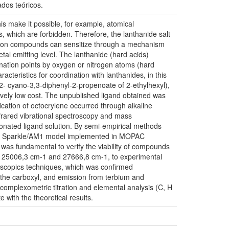
dos teóricos.
this make it possible, for example, atomical
ns, which are forbidden. Therefore, the lanthanide salt
ation compounds can sensitize through a mechanism
tal emitting level. The lanthanide (hard acids)
dination points by oxygen or nitrogen atoms (hard
racteristics for coordination with lanthanides, in this
 (2- cyano-3,3-diphenyl-2-propenoate of 2-ethylhexyl),
ively low cost. The unpublished ligand obtained was
ation of octocrylene occurred through alkaline
nfrared vibrational spectroscopy and mass
onated ligand solution. By semi-empirical methods
, by Sparkle/AM1 model implemented in MOPAC
as fundamental to verify the viability of compounds
lue, 25006,3 cm-1 and 27666,8 cm-1, to experimental
oscopics techniques, which was confirmed
o the carboxyl, and emission from terbium and
omplexometric titration and elemental analysis (C, H
 with the theoretical results.