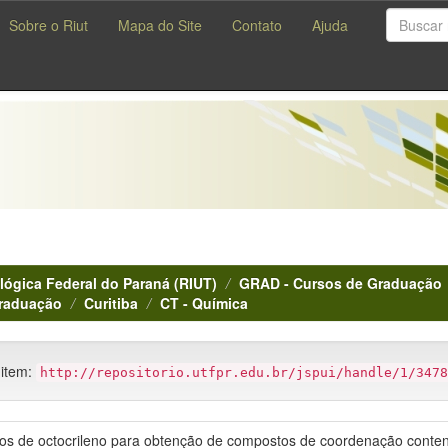
Sobre o Riut
Mapa do Site
Contato
Ajuda
lógica Federal do Paraná (RIUT)
GRAD - Cursos de Graduação
Graduação
Curitiba
CT - Química
 item:
http://repositorio.utfpr.edu.br/jspui/handle/1/3478
ados de octocrileno para obtenção de compostos de coordenação conte