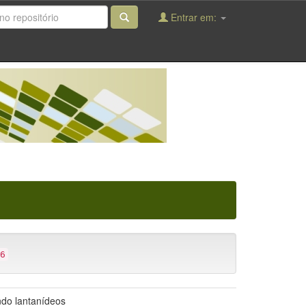
Entrar em:
6
ndo lantanídeos