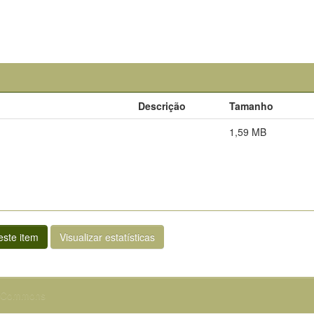
Descrição
Tamanho
1,59 MB
ste item
Visualizar estatísticas
e Commons