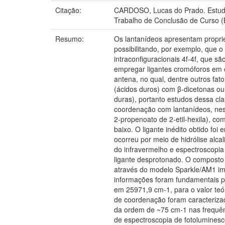
Citação:
CARDOSO, Lucas do Prado. Estudo 
Trabalho de Conclusão de Curso (
Resumo:
Os lantanídeos apresentam propried
possibilitando, por exemplo, que o
intraconfiguracionais 4f-4f, que s
empregar ligantes cromóforos em 
antena, no qual, dentre outros fat
(ácidos duros) com β-dicetonas ou
duras), portanto estudos dessa cl
coordenação com lantanídeos, neste
2-propenoato de 2-etil-hexila), co
baixo. O ligante inédito obtido fo
ocorreu por meio de hidrólise alca
do infravermelho e espectroscopia
ligante desprotonado. O composto 
através do modelo Sparkle/AM1 i
informações foram fundamentais pa
em 25971,9 cm-1, para o valor teó
de coordenação foram caracterizad
da ordem de ~75 cm-1 nas frequênc
de espectroscopia de fotoluminescê