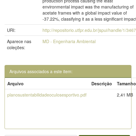
production process causing the least
environmental impact was the manufacturing of
acetate frames with a global impact value of
-37.22%, classifying it as a less significant impac
URI:
http://repositorio.utfpr.edu.br/jspui/handle/1/346
Aparece nas
MD - Engenharia Ambiental
coleções:
Arquivos associados a este item:
Arquivo
Descrição
Tamanho
planosustentabilidadeoculosesportivo.pdf
2,41 MB