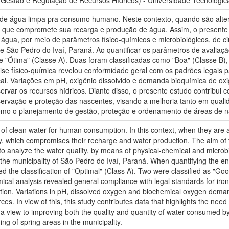
 Gestão e Regulação de Recursos Hídricos) - Universidade Tecnológi
 de água limpa pra consumo humano. Neste contexto, quando são alte
 o que compromete sua recarga e produção de água. Assim, o presente t
água, por meio de parâmetros físico-químicos e microbiológicos, de 
de São Pedro do Ivaí, Paraná. Ao quantificar os parâmetros de avali
 de "Ótima" (Classe A). Duas foram classificadas como "Boa" (Classe 
ise físico-química revelou conformidade geral com os padrões legais p
cal. Variações em pH, oxigênio dissolvido e demanda bioquímica de oxi
var os recursos hídricos. Diante disso, o presente estudo contribui
servação e proteção das nascentes, visando a melhoria tanto em qua
 como o planejamento de gestão, proteção e ordenamento de áreas de n
f clean water for human consumption. In this context, when they are al
ty, which compromises their recharge and water production. The aim of t
 to analyze the water quality, by means of physical-chemical and microb
 the municipality of São Pedro do Ivaí, Paraná. When quantifying the
 the classification of "Optimal" (Class A). Two were classified as "Goo
ical analysis revealed general compliance with legal standards for iro
ation. Variations in pH, dissolved oxygen and biochemical oxygen demand
es. In view of this, this study contributes data that highlights the ne
 a view to improving both the quality and quantity of water consumed by
g of spring areas in the municipality.