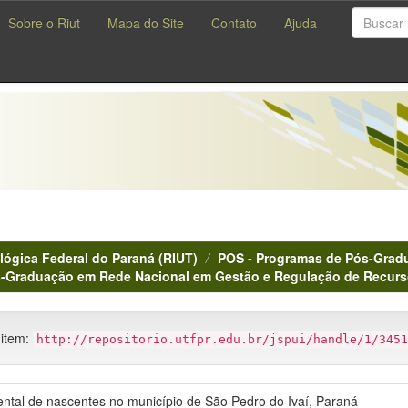
Sobre o Riut
Mapa do Site
Contato
Ajuda
lógica Federal do Paraná (RIUT)
POS - Programas de Pós-Gradu
-Graduação em Rede Nacional em Gestão e Regulação de Recurs
 item:
http://repositorio.utfpr.edu.br/jspui/handle/1/3451
ntal de nascentes no município de São Pedro do Ivaí, Paraná