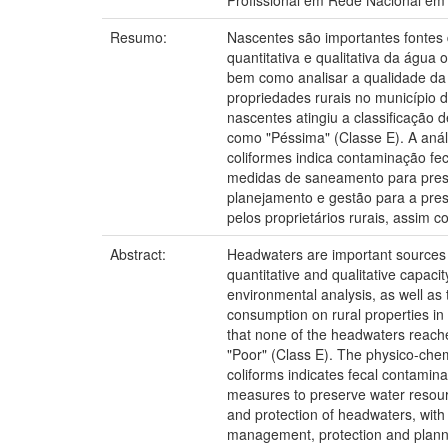
Profissional em Rede Nacional em
Resumo:
Nascentes são importantes fontes
quantitativa e qualitativa da água
bem como analisar a qualidade da 
propriedades rurais no município 
nascentes atingiu a classificação
como "Péssima" (Classe E). A anál
coliformes indica contaminação fe
medidas de saneamento para preser
planejamento e gestão para a pre
pelos proprietários rurais, assim
Abstract:
Headwaters are important sources o
quantitative and qualitative capaci
environmental analysis, as well as
consumption on rural properties in
that none of the headwaters reached
"Poor" (Class E). The physico-chem
coliforms indicates fecal contamin
measures to preserve water resourc
and protection of headwaters, with
management, protection and plannin