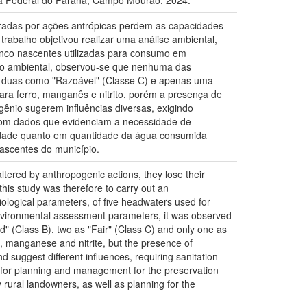
ca Federal do Paraná, Campo Mourão, 2024.
radas por ações antrópicas perdem as capacidades
rabalho objetivou realizar uma análise ambiental,
cinco nascentes utilizadas para consumo em
ação ambiental, observou-se que nenhuma das
B), duas como "Razoável" (Classe C) e apenas uma
ara ferro, manganês e nitrito, porém a presença de
gênio sugerem influências diversas, exigindo
 com dados que evidenciam a necessidade de
lidade quanto em quantidade da água consumida
ascentes do município.
tered by anthropogenic actions, they lose their
his study was therefore to carry out an
iological parameters, of five headwaters used for
 environmental assessment parameters, it was observed
d" (Class B), two as "Fair" (Class C) and only one as
n, manganese and nitrite, but the presence of
 suggest different influences, requiring sanitation
ed for planning and management for the preservation
 rural landowners, as well as planning for the