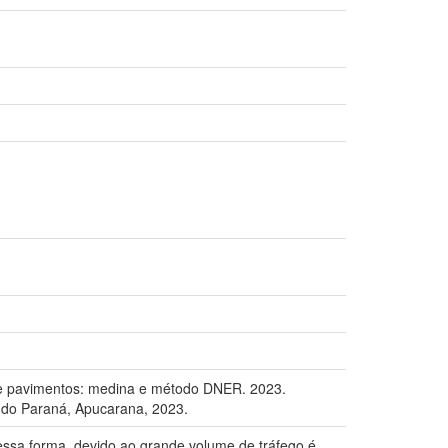
de pavimentos: medina e método DNER. 2023.
 do Paraná, Apucarana, 2023.
Dessa forma, devido ao grande volume de tráfego é