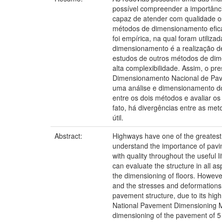
possível compreender a importânc
capaz de atender com qualidade os 
métodos de dimensionamento efica
foi empírica, na qual foram utili
dimensionamento é a realização de
estudos de outros métodos de dim
alta complexibilidade. Assim, o 
Dimensionamento Nacional de Pavi
uma análise e dimensionamento do 
entre os dois métodos e avaliar o
fato, há divergências entre as met
útil.
Abstract:
Highways have one of the greatest r
understand the importance of pavin
with quality throughout the useful 
can evaluate the structure in all 
the dimensioning of floors. However
and the stresses and deformations.
pavement structure, due to its hi
National Pavement Dimensioning Me
dimensioning of the pavement of 5 