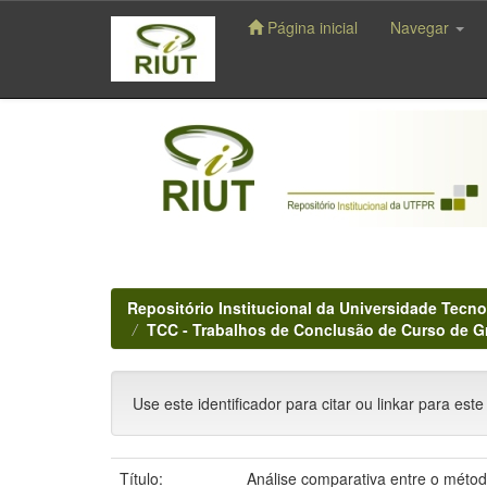
Página inicial
Navegar
Skip
navigation
Repositório Institucional da Universidade Tecno
TCC - Trabalhos de Conclusão de Curso de 
Use este identificador para citar ou linkar para este
Título:
Análise comparativa entre o mét