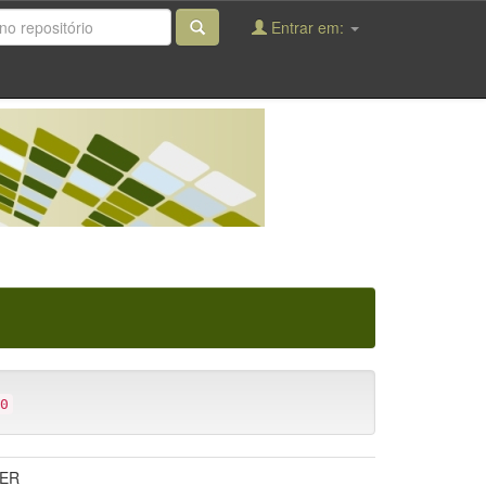
Entrar em:
0
NER