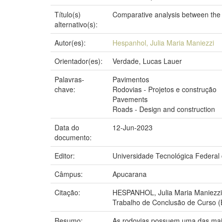
Título(s)
Comparative analysis between the
alternativo(s):
Autor(es):
Hespanhol, Julia Maria Maniezzi
Orientador(es):
Verdade, Lucas Lauer
Palavras-
Pavimentos
chave:
Rodovias - Projetos e construção
Pavements
Roads - Design and construction
Data do
12-Jun-2023
documento:
Editor:
Universidade Tecnológica Federal
Câmpus:
Apucarana
Citação:
HESPANHOL, Julia Maria Maniezzi
Trabalho de Conclusão de Curso (
Resumo:
As rodovias possuem uma das maior