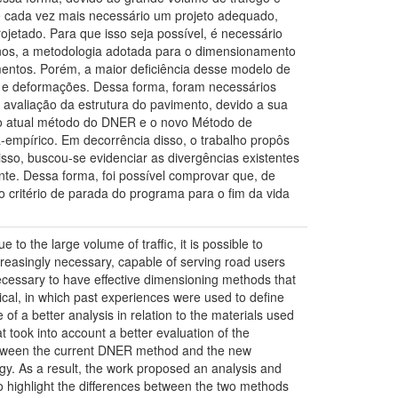
e cada vez mais necessário um projeto adequado,
ojetado. Para que isso seja possível, é necessário
nos, a metodologia adotada para o dimensionamento
imentos. Porém, a maior deficiência desse modelo de
s e deformações. Dessa forma, foram necessários
valiação da estrutura do pavimento, devido a sua
e o atual método do DNER e o novo Método de
mpírico. Em decorrência disso, o trabalho propôs
so, buscou-se evidenciar as divergências existentes
nte. Dessa forma, foi possível comprovar que, de
o critério de parada do programa para o fim da vida
o the large volume of traffic, it is possible to
reasingly necessary, capable of serving road users
 necessary to have effective dimensioning methods that
ical, in which past experiences were used to define
of a better analysis in relation to the materials used
 took into account a better evaluation of the
 between the current DNER method and the new
. As a result, the work proposed an analysis and
to highlight the differences between the two methods