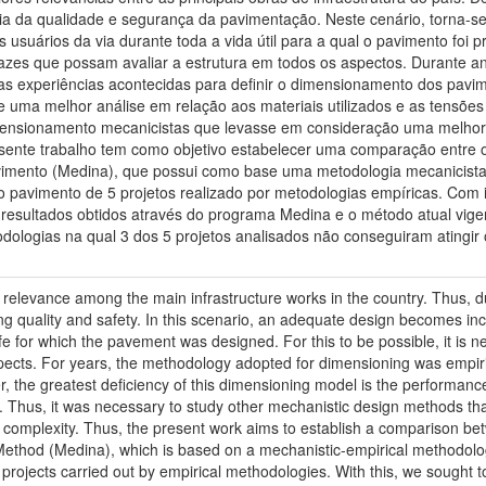
ia da qualidade e segurança da pavimentação. Neste cenário, torna-s
usuários da via durante toda a vida útil para a qual o pavimento foi pr
zes que possam avaliar a estrutura em todos os aspectos. Durante a
zadas experiências acontecidas para definir o dimensionamento dos pav
 uma melhor análise em relação aos materiais utilizados e as tensõe
ensionamento mecanicistas que levasse em consideração uma melhor a
presente trabalho tem como objetivo estabelecer uma comparação entr
mento (Medina), que possui como base uma metodologia mecanicista-e
pavimento de 5 projetos realizado por metodologias empíricas. Com is
s resultados obtidos através do programa Medina e o método atual vige
odologias na qual 3 dos 5 projetos analisados não conseguiram atingir 
elevance among the main infrastructure works in the country. Thus, due t
g quality and safety. In this scenario, an adequate design becomes inc
life for which the pavement was designed. For this to be possible, it is
aspects. For years, the methodology adopted for dimensioning was empir
, the greatest deficiency of this dimensioning model is the performance 
 Thus, it was necessary to study other mechanistic design methods that
gh complexity. Thus, the present work aims to establish a comparison
thod (Medina), which is based on a mechanistic-empirical methodology
projects carried out by empirical methodologies. With this, we sought 