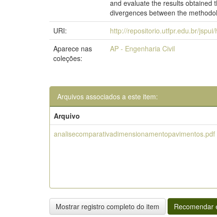
and evaluate the results obtained t
divergences between the methodologi
URI:
http://repositorio.utfpr.edu.br/jspu
Aparece nas
AP - Engenharia Civil
coleções:
Arquivos associados a este item:
Arquivo
analisecomparativadimensionamentopavimentos.pdf
Mostrar registro completo do item
Recomendar e