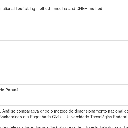
 national floor sizing method - medina and DNER method
 do Paraná
. Análise comparativa entre o método de dimensionamento nacional 
Bacharelado em Engenharia Civil) – Universidade Tecnológica Federal
es relevâncias entre as principais obras de infraestrutura do país. 