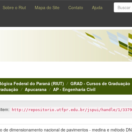
Sobre o Riut
Mapa do Site
Contato
Ajuda
lógica Federal do Paraná (RIUT)
GRAD - Cursos de Graduação
Graduação
Apucarana
AP - Engenharia Civil
 item:
http://repositorio.utfpr.edu.br/jspui/handle/1/3379
odo de dimensionamento nacional de pavimentos - medina e método D