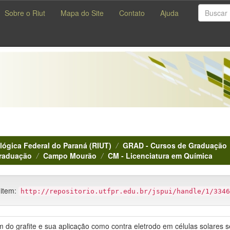
Sobre o Riut
Mapa do Site
Contato
Ajuda
lógica Federal do Paraná (RIUT)
GRAD - Cursos de Graduação
Graduação
Campo Mourão
CM - Licenciatura em Química
 item:
http://repositorio.utfpr.edu.br/jspui/handle/1/3346
m do grafite e sua aplicação como contra eletrodo em células solares s