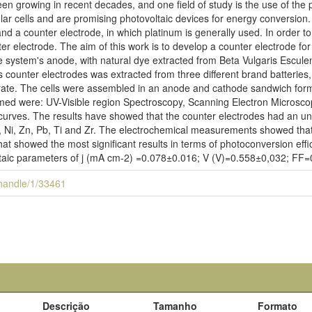
been growing in recent decades, and one field of study is the use of the 
solar cells and are promising photovoltaic devices for energy conversi
and a counter electrode, in which platinum is generally used. In order t
er electrode. The aim of this work is to develop a counter electrode f
e system's anode, with natural dye extracted from Beta Vulgaris Esculen
as counter electrodes was extracted from three different brand batterie
ate. The cells were assembled in an anode and cathode sandwich forma
med were: UV-Visible region Spectroscopy, Scanning Electron Microscopy
rves. The results have showed that the counter electrodes had an un
 Ni, Zn, Pb, Ti and Zr. The electrochemical measurements showed tha
hat showed the most significant results in terms of photoconversion eff
oltaic parameters of j (mA cm-2) =0.078±0.016; V (V)=0.558±0,032; FF
i/handle/1/33461
Descrição
Tamanho
Formato