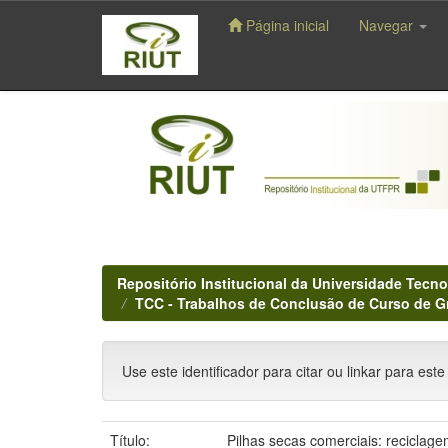
Página inicial
Navegar
Skip
navigation
Repositório Institucional da Universidade Tecno
TCC - Trabalhos de Conclusão de Curso de 
Use este identificador para citar ou linkar para este
Título:
Pilhas secas comerciais: reciclage