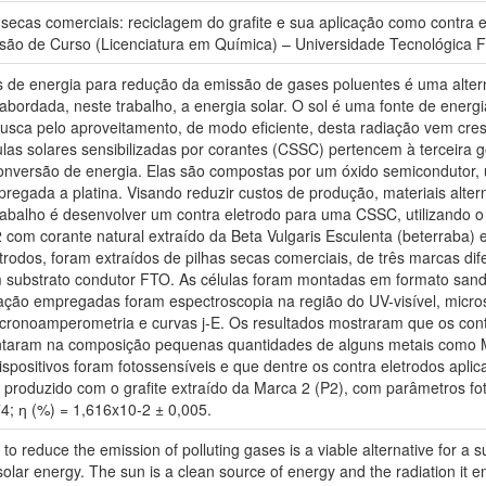
 secas comerciais: reciclagem do grafite e sua aplicação como contra e
usão de Curso (Licenciatura em Química) – Universidade Tecnológica
s de energia para redução da emissão de gases poluentes é uma altern
abordada, neste trabalho, a energia solar. O sol é uma fonte de energi
 busca pelo aproveitamento, de modo eficiente, desta radiação vem c
lulas solares sensibilizadas por corantes (CSSC) pertencem à terceira g
conversão de energia. Elas são compostas por um óxido semicondutor, u
regada a platina. Visando reduzir custos de produção, materiais alter
trabalho é desenvolver um contra eletrodo para uma CSSC, utilizando o
2 com corante natural extraído da Beta Vulgaris Esculenta (beterraba) e
letrodos, foram extraídos de pilhas secas comerciais, de três marcas 
 substrato condutor FTO. As células foram montadas em formato san
ação empregadas foram espectroscopia na região do UV-visível, microsc
fotocronoamperometria e curvas j-E. Os resultados mostraram que os c
taram na composição pequenas quantidades de alguns metais como Mn,
spositivos foram fotossensíveis e que dentre os contra eletrodos aplic
i produzido com o grafite extraído da Marca 2 (P2), com parâmetros fo
; ƞ (%) = 1,616x10-2 ± 0,005.
o reduce the emission of polluting gases is a viable alternative for a
solar energy. The sun is a clean source of energy and the radiation it em