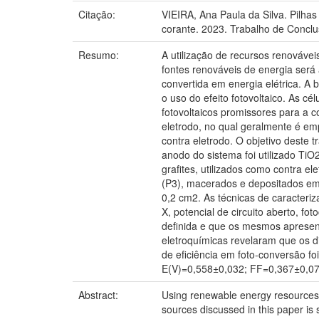
Citação:
VIEIRA, Ana Paula da Silva. Pilhas
corante. 2023. Trabalho de Concl
Resumo:
A utilização de recursos renovávei
fontes renováveis de energia será 
convertida em energia elétrica. A
o uso do efeito fotovoltaico. As cé
fotovoltaicos promissores para a 
eletrodo, no qual geralmente é emp
contra eletrodo. O objetivo deste 
anodo do sistema foi utilizado TiO
grafites, utilizados como contra e
(P3), macerados e depositados em
0,2 cm2. As técnicas de caracteriz
X, potencial de circuito aberto, 
definida e que os mesmos apresen
eletroquímicas revelaram que os di
de eficiência em foto-conversão fo
E(V)=0,558±0,032; FF=0,367±0,074
Abstract:
Using renewable energy resources t
sources discussed in this paper is 