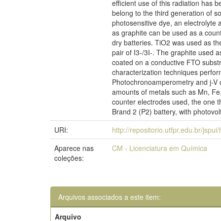
efficient use of this radiation has 
belong to the third generation of 
photosensitive dye, an electrolyte 
as graphite can be used as a count
dry batteries. TiO2 was used as th
pair of I3-/3I-. The graphite used 
coated on a conductive FTO substr
characterization techniques perfor
Photochronoamperometry and j-V cu
amounts of metals such as Mn, Fe,
counter electrodes used, the one t
Brand 2 (P2) battery, with photov
URI:
http://repositorio.utfpr.edu.br/jspu
Aparece nas
CM - Licenciatura em Química
coleções:
Arquivos associados a este item:
Arquivo