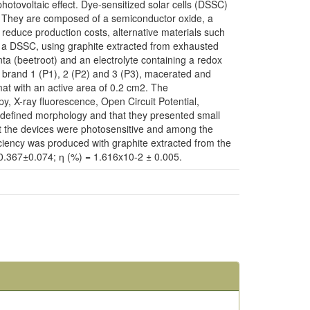
photovoltaic effect. Dye-sensitized solar cells (DSSC)
on. They are composed of a semiconductor oxide, a
o reduce production costs, alternative materials such
or a DSSC, using graphite extracted from exhausted
ta (beetroot) and an electrolyte containing a redox
s, brand 1 (P1), 2 (P2) and 3 (P3), macerated and
t with an active area of 0.2 cm2. The
, X-ray fluorescence, Open Circuit Potential,
defined morphology and that they presented small
t the devices were photosensitive and among the
iciency was produced with graphite extracted from the
=0.367±0.074; ƞ (%) = 1.616x10-2 ± 0.005.