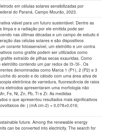
letrodo em células solares sensibilizadas por
 Federal do Paraná, Campo Mourão, 2023.
ativa viável para um futuro sustentável. Dentre as
a limpa e a radiação por ele emitida pode ser
rescendo nas últimas décadas e um campo de estudo é
eração das células solares e são dispositivos
m corante fotossensível, um eletrólito e um contra
nativos como grafite podem ser utilizados como
 grafite extraído de pilhas secas exauridas. Como
 eletrólito contendo um par redox de I3-/3I-. Os
diferentes denominadas como Marca 1 (P1), 2 (P2) e 3
duíche do anodo e do cátodo com uma área ativa de
opia eletrônica de varredura, fluorescência de raios
ontra eletrodos apresentaram uma morfologia não
 Fe, Ni, Zn, Pb, Ti e Zr. As medidas
ados o que apresentou resultados mais significativos
tovoltaicos de: j (mA cm-2) = 0,078±0,016;
 sustainable future. Among the renewable energy
its can be converted into electricity. The search for