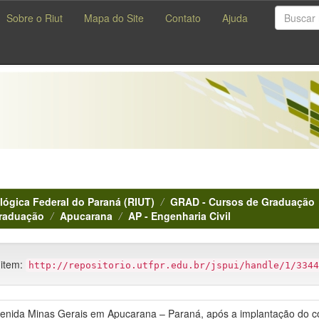
Sobre o Riut
Mapa do Site
Contato
Ajuda
lógica Federal do Paraná (RIUT)
GRAD - Cursos de Graduação
Graduação
Apucarana
AP - Engenharia Civil
 item:
http://repositorio.utfpr.edu.br/jspui/handle/1/3344
venida Minas Gerais em Apucarana – Paraná, após a implantação do co