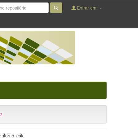
Entrar em:
2
ntorno leste