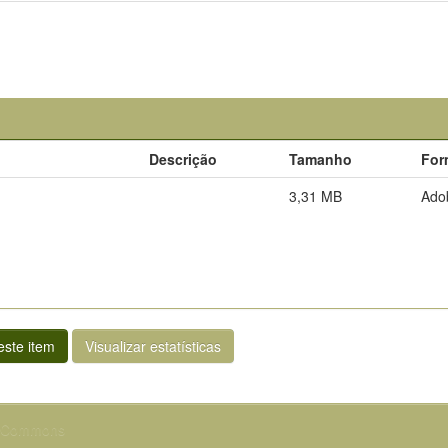
Descrição
Tamanho
For
3,31 MB
Ado
ste item
Visualizar estatísticas
e Commons