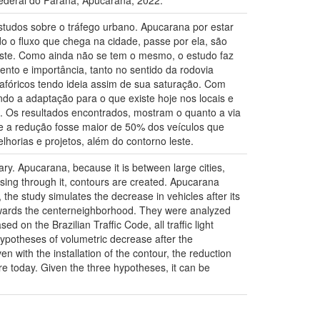
ederal do Paraná, Apucarana, 2022.
studos sobre o tráfego urbano. Apucarana por estar
o o fluxo que chega na cidade, passe por ela, são
Leste. Como ainda não se tem o mesmo, o estudo faz
nto e importância, tanto no sentido da rodovia
afóricos tendo ideia assim de sua saturação. Com
endo a adaptação para o que existe hoje nos locais e
e. Os resultados encontrados, mostram o quanto a via
se a redução fosse maior de 50% dos veículos que
lhorias e projetos, além do contorno leste.
sary. Apucarana, because it is between large cities,
ssing through it, contours are created. Apucarana
, the study simulates the decrease in vehicles after its
ards the center­neighborhood. They were analyzed
ed on the Brazilian Traffic Code, all traffic light
hypotheses of volumetric decrease after the
en with the installation of the contour, the reduction
ere today. Given the three hypotheses, it can be