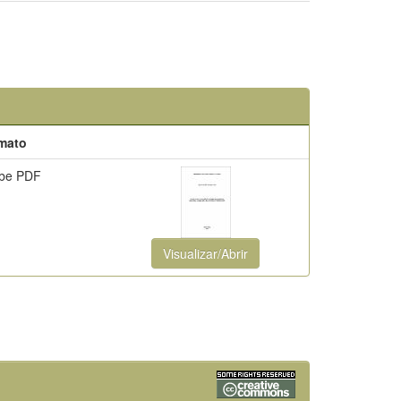
mato
be PDF
Visualizar/Abrir