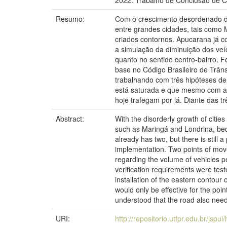
2022. Trabalho de Conclusão de C
Resumo:
Com o crescimento desordenado das
entre grandes cidades, tais como 
criados contornos. Apucarana já c
a simulação da diminuição dos veí
quanto no sentido centro-bairro. 
base no Código Brasileiro de Trâns
trabalhando com três hipóteses de
está saturada e que mesmo com a i
hoje trafegam por lá. Diante das t
Abstract:
With the disorderly growth of cities
such as Maringá and Londrina, becom
already has two, but there is still 
implementation. Two points of mo
regarding the volume of vehicles per
verification requirements were test
installation of the eastern contour 
would only be effective for the poin
understood that the road also need
URI:
http://repositorio.utfpr.edu.br/jspu