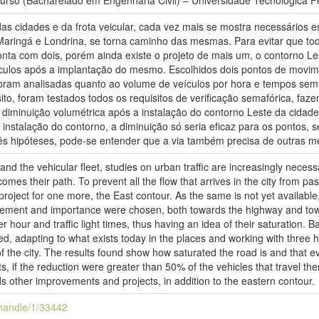
urso (Bacharelado em Engenharia Civil) – Universidade Tecnológica F
 cidades e da frota veicular, cada vez mais se mostra necessários e
Maringá e Londrina, se torna caminho das mesmas. Para evitar que tod
onta com dois, porém ainda existe o projeto de mais um, o contorno 
culos após a implantação do mesmo. Escolhidos dois pontos de movime
Foram analisadas quanto ao volume de veículos por hora e tempos sem
ito, foram testados todos os requisitos de verificação semafórica, faz
 diminuição volumétrica após a instalação do contorno Leste da cidad
nstalação do contorno, a diminuição só seria eficaz para os pontos, 
rês hipóteses, pode-se entender que a via também precisa de outras me
 and the vehicular fleet, studies on urban traffic are increasingly neces
es their path. To prevent all the flow that arrives in the city from pa
a project for one more, the East contour. As the same is not yet available
vement and importance were chosen, both towards the highway and tow
 hour and traffic light times, thus having an idea of their saturation. Bas
ed, adapting to what exists today in the places and working with three 
of the city. The results found show how saturated the road is and that ev
ts, if the reduction were greater than 50% of the vehicles that travel th
s other improvements and projects, in addition to the eastern contour.
i/handle/1/33442