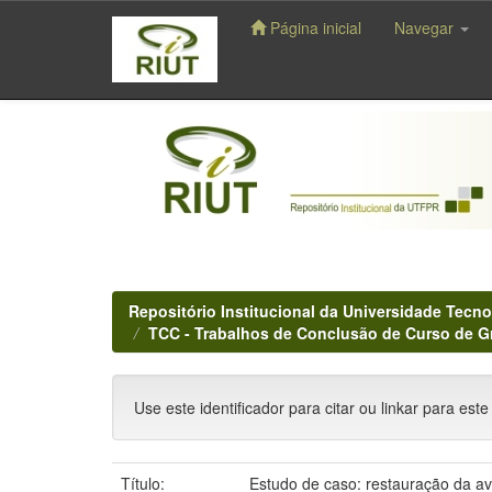
Página inicial
Navegar
Skip
navigation
Repositório Institucional da Universidade Tecno
TCC - Trabalhos de Conclusão de Curso de 
Use este identificador para citar ou linkar para este
Título:
Estudo de caso: restauração da a