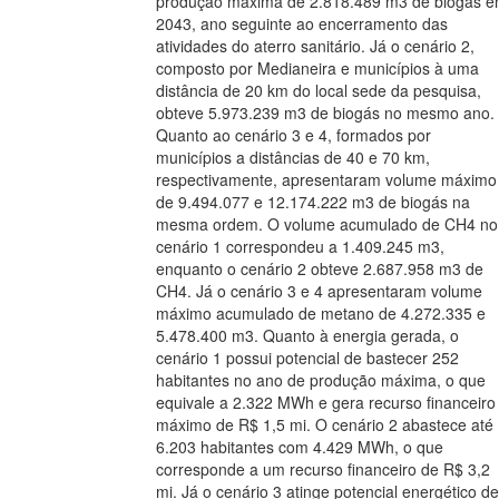
produção máxima de 2.818.489 m3 de biogás 
2043, ano seguinte ao encerramento das
atividades do aterro sanitário. Já o cenário 2,
composto por Medianeira e municípios à uma
distância de 20 km do local sede da pesquisa,
obteve 5.973.239 m3 de biogás no mesmo ano.
Quanto ao cenário 3 e 4, formados por
municípios a distâncias de 40 e 70 km,
respectivamente, apresentaram volume máximo
de 9.494.077 e 12.174.222 m3 de biogás na
mesma ordem. O volume acumulado de CH4 no
cenário 1 correspondeu a 1.409.245 m3,
enquanto o cenário 2 obteve 2.687.958 m3 de
CH4. Já o cenário 3 e 4 apresentaram volume
máximo acumulado de metano de 4.272.335 e
5.478.400 m3. Quanto à energia gerada, o
cenário 1 possui potencial de bastecer 252
habitantes no ano de produção máxima, o que
equivale a 2.322 MWh e gera recurso financeiro
máximo de R$ 1,5 mi. O cenário 2 abastece até
6.203 habitantes com 4.429 MWh, o que
corresponde a um recurso financeiro de R$ 3,2
mi. Já o cenário 3 atinge potencial energético de