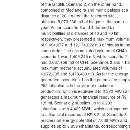
of the landfill. Scenario 2, on the other hand,
composed of Medianeira and municipalities at a
distance of 20 km from the research site,
obtained 5,973,239 m3 of biogas in the same
year. As for scenario 3 and 4, formed by
municipalities at distances of 40 and 70 km,
respectively, they presented a maximum volume
of 9,494,077 and 12,174,222 m3 of biogas in th
same order. The accumulated volume of CH4 in
scenario 1 was 1,409,245 m3, while scenario 2
had 2,687,958 m3 of CH4. Scenarios 3 and 4 h
maximum methane accumulated volumes of
4,272,335 and 5,478,400 m3. As for the energy
generated, scenario 1 has the potential to suppl
252 inhabitants in the year of maximum
production, which is equivalent to 2.322 MWh a
generates a maximum financial resource of R$
1,5 mi. Scenario 2 supplies up to 6,203
inhabitants with 4,429 MWh, which corresponds
to a financial resource of R$ 3.2 mi. Scenario 3
reaches an energy potential of 7,039 MWh and
supplies up to 9,859 inhabitants, corresponding 