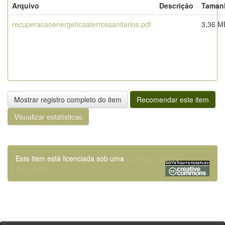
Arquivo
Descrição
Taman
recuperacaoenergeticaaterrossanitarios.pdf
3,36 M
Mostrar registro completo do item
Recomendar este item
Visualizar estatísticas
Este item está licenciada sob uma
Licença Creative
Commons