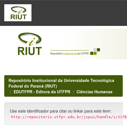
Skip
navigation
Repositório Institucional da Universidade Tecnológica
Federal do Paraná (RIUT)
EDUTFPR - Editora da UTFPR
Ciências Humanas
Use este identificador para citar ou linkar para este item:
http://repositorio.utfpr.edu.br/jspui/handle/1/3170