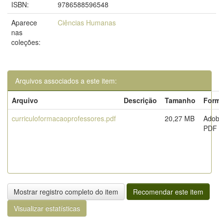
ISBN:
9786588596548
Aparece
Ciências Humanas
nas
coleções:
Arquivos associados a este item:
Arquivo
Descrição
Tamanho
For
curriculoformacaoprofessores.pdf
20,27 MB
Ado
PDF
Mostrar registro completo do item
Recomendar este item
Visualizar estatísticas