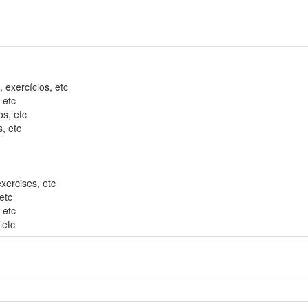
 exercícios, etc
 etc
os, etc
, etc
exercises, etc
etc
 etc
 etc