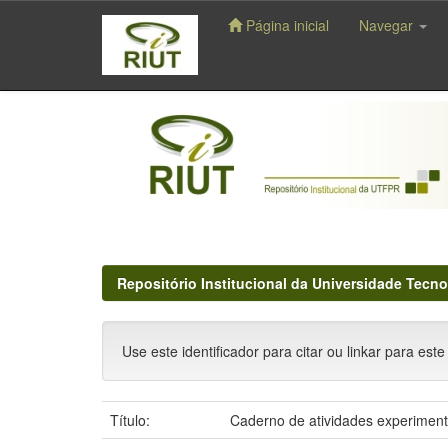
Página inicial
Navegar
Skip
navigation
Repositório Institucional da Universidade Tecno
Use este identificador para citar ou linkar para este
Título:
Caderno de atividades experimenta