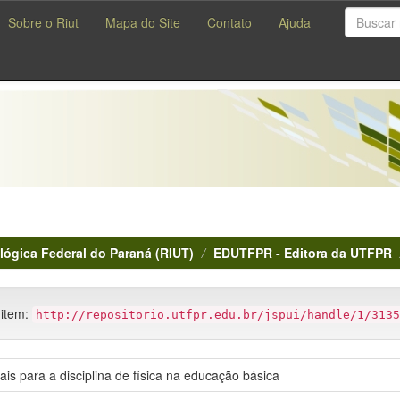
Sobre o Riut
Mapa do Site
Contato
Ajuda
lógica Federal do Paraná (RIUT)
EDUTFPR - Editora da UTFPR
 item:
http://repositorio.utfpr.edu.br/jspui/handle/1/3135
is para a disciplina de física na educação básica