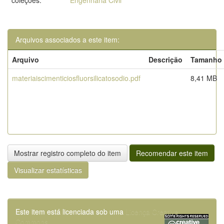
coleções:
Engenharia Civil
Arquivos associados a este item:
Arquivo
Descrição
Tamanho
materiaiscimenticiosfluorsilicatosodio.pdf
8,41 MB
Mostrar registro completo do item
Recomendar este item
Visualizar estatísticas
Este item está licenciada sob uma
Licença Creative
Commons