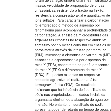
foram de variação dimensional linear, variação 
massa, velocidade de propagação de ondas
ultrassônicas, resistência à tração na flexão,
resistência à compressão axial e quantitativo de
íons sulfatos. Para caracterizar a carbonatação
foi empregado o método de aspersão por
fenolftaleína para acompanhar a profundidade 
carbonatação. A análise da microestrutura das
argamassas expostas no respectivo ambiente
agressivo por 15 meses consistiu em ensaios de
porosimetria através da intrusão por mercúrio
(PIM), microscopia eletrônica de varredura (ME
associada a espectroscopia por dispersão de
raios X (EDS), espectrometria por fluorescência
de raios X (FRX) e difratometria de raios X
(DRX). Em pastas expostas ao respectivo
ambiente agressivo foi realizado análise
termogravimétrica (TGA). Os resultados
indicaram que há influência do fluorsilicato de
sódio nas propriedades em idades iniciais da
argamassa diminuindo a absorção de água por
imersão. No entanto, o fluorsilicato de sódio
apresenta poder de retardo no tempo de pega, 