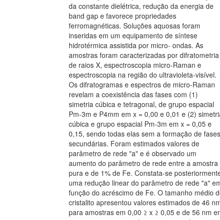
da constante dielétrica, redução da energia de
band gap e favorece propriedades
ferromagnéticas. Soluções aquosas foram
inseridas em um equipamento de síntese
hidrotérmica assistida por micro- ondas. As
amostras foram caracterizadas por difratometria
de raios X, espectroscopia micro-Raman e
espectroscopia na região do ultravioleta-visível.
Os difratogramas e espectros de micro-Raman
revelam a coexistência das fases com (1)
simetria cúbica e tetragonal, de grupo espacial
Pm-3m e P4mm em x = 0,00 e 0,01 e (2) simetri
cúbica e grupo espacial Pm-3m em x = 0,05 e
0,15, sendo todas elas sem a formação de fase
secundárias. Foram estimados valores de
parâmetro de rede "a" e é observado um
aumento do parâmetro de rede entre a amostra
pura e de 1% de Fe. Constata-se posteriorment
uma redução linear do parâmetro de rede "a" e
função do acréscimo de Fe. O tamanho médio d
cristalito apresentou valores estimados de 46 n
para amostras em 0,00 ≥ x ≥ 0,05 e de 56 nm 