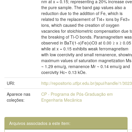
nm at x = 0.15; representing a 20% increase ove
the pure sample. The band gap values also a
reduction due to the addition of Fe, which is
related to the replacement of Ti4+ ions by Fe3+
ions, which caused the creation of oxygen
vacancies for stoichiometric compensation due t
the breaking of Ti-O bonds. Paramagnetism was
observed in BaTi(1-x)Fe(x)O3 at 0.00 ≥ x ≥ 0.05
while at x = 0.15 exhibits weak ferromagnetism
with low coercivity and small remanence, showin
maximum values of saturation magnetization Ms
~ 1.29 emu/g, remanence Mr ~ 0.14 emu/g and
coercivity Hc~ 0.13 kOe.
URI:
http://repositorio.utfpr.edu.br/jspui/handle/1/302
Aparece nas
CP - Programa de Pós-Graduação em
coleções:
Engenharia Mecânica
Arquivos associados a este item: