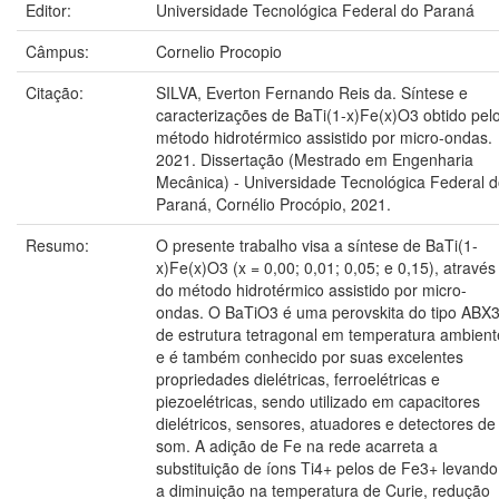
Editor:
Universidade Tecnológica Federal do Paraná
Câmpus:
Cornelio Procopio
Citação:
SILVA, Everton Fernando Reis da. Síntese e
caracterizações de BaTi(1-x)Fe(x)O3 obtido pel
método hidrotérmico assistido por micro-ondas.
2021. Dissertação (Mestrado em Engenharia
Mecânica) - Universidade Tecnológica Federal 
Paraná, Cornélio Procópio, 2021.
Resumo:
O presente trabalho visa a síntese de BaTi(1-
x)Fe(x)O3 (x = 0,00; 0,01; 0,05; e 0,15), através
do método hidrotérmico assistido por micro-
ondas. O BaTiO3 é uma perovskita do tipo ABX3
de estrutura tetragonal em temperatura ambient
e é também conhecido por suas excelentes
propriedades dielétricas, ferroelétricas e
piezoelétricas, sendo utilizado em capacitores
dielétricos, sensores, atuadores e detectores de
som. A adição de Fe na rede acarreta a
substituição de íons Ti4+ pelos de Fe3+ levando
a diminuição na temperatura de Curie, redução