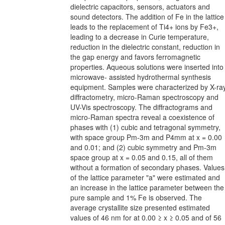
dielectric capacitors, sensors, actuators and
sound detectors. The addition of Fe in the lattice
leads to the replacement of Ti4+ ions by Fe3+,
leading to a decrease in Curie temperature,
reduction in the dielectric constant, reduction in
the gap energy and favors ferromagnetic
properties. Aqueous solutions were inserted into
microwave- assisted hydrothermal synthesis
equipment. Samples were characterized by X-ra
diffractometry, micro-Raman spectroscopy and
UV-Vis spectroscopy. The diffractograms and
micro-Raman spectra reveal a coexistence of
phases with (1) cubic and tetragonal symmetry,
with space group Pm-3m and P4mm at x = 0.00
and 0.01; and (2) cubic symmetry and Pm-3m
space group at x = 0.05 and 0.15, all of them
without a formation of secondary phases. Values
of the lattice parameter "a" were estimated and
an increase in the lattice parameter between the
pure sample and 1% Fe is observed. The
average crystallite size presented estimated
values of 46 nm for at 0.00 ≥ x ≥ 0.05 and of 56