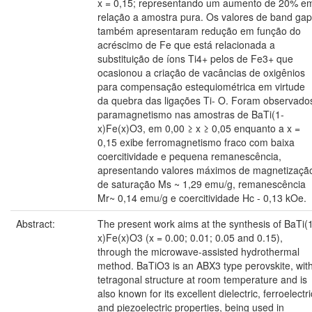
x = 0,15; representando um aumento de 20% e
relação a amostra pura. Os valores de band gap
também apresentaram redução em função do
acréscimo de Fe que está relacionada a
substituição de íons Ti4+ pelos de Fe3+ que
ocasionou a criação de vacâncias de oxigênios
para compensação estequiométrica em virtude
da quebra das ligações Ti- O. Foram observado
paramagnetismo nas amostras de BaTi(1-
x)Fe(x)O3, em 0,00 ≥ x ≥ 0,05 enquanto a x =
0,15 exibe ferromagnetismo fraco com baixa
coercitividade e pequena remanescência,
apresentando valores máximos de magnetizaçã
de saturação Ms ~ 1,29 emu/g, remanescência
Mr~ 0,14 emu/g e coercitividade Hc - 0,13 kOe.
Abstract:
The present work aims at the synthesis of BaTi(
x)Fe(x)O3 (x = 0.00; 0.01; 0.05 and 0.15),
through the microwave-assisted hydrothermal
method. BaTiO3 is an ABX3 type perovskite, wit
tetragonal structure at room temperature and is
also known for its excellent dielectric, ferroelectri
and piezoelectric properties, being used in