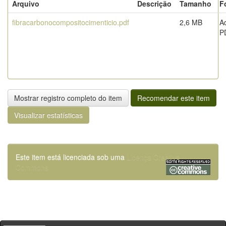
Arquivo
Descrição
Tamanho
F
fibracarbonocompositocimenticio.pdf
2,6 MB
A
P
Mostrar registro completo do item
Recomendar este item
Visualizar estatísticas
Este item está licenciada sob uma
Licença Creative
Commons