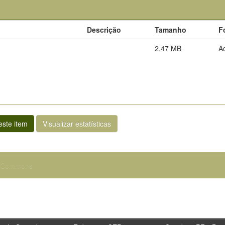
Descrição
Tamanho
F
2,47 MB
A
ste item
Visualizar estatísticas
e Commons