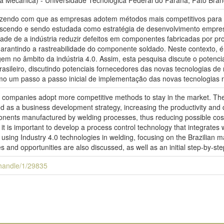
 Mecânica) - Universidade Tecnológica Federal do Paraná, Pato Bran
 fazendo com que as empresas adotem métodos mais competitivos para
scendo e sendo estudada como estratégia de desenvolvimento empresa
de de a indústria reduzir defeitos em componentes fabricadas por pr
arantindo a rastreabilidade do componente soldado. Neste contexto, é
em no âmbito da indústria 4.0. Assim, esta pesquisa discute o potencia
sileiro, discutindo potenciais fornecedores das novas tecnologias d
o um passo a passo inicial de implementação das novas tecnologias n
 companies adopt more competitive methods to stay in the market. The a
 as a business development strategy, increasing the productivity and q
onents manufactured by welding processes, thus reducing possible costs 
it is important to develop a process control technology that integrates w
 using Industry 4.0 technologies in welding, focusing on the Brazilian m
 and opportunities are also discussed, as well as an initial step-by-st
i/handle/1/29835