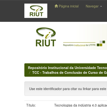
Página inicial
Navegar
Skip
navigation
Repositório Institucional da Universidade Tecno
TCC - Trabalhos de Conclusão de Curso de 
Use este identificador para citar ou linkar para este
Título:
Tecnologias da indústria 4.0 apli