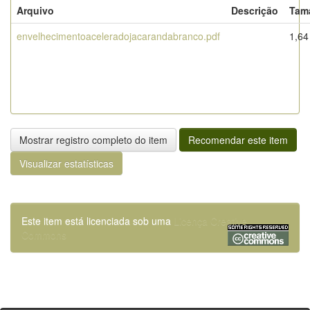
Arquivo
Descrição
Tam
envelhecimentoaceleradojacarandabranco.pdf
1,6
Mostrar registro completo do item
Recomendar este item
Visualizar estatísticas
Este item está licenciada sob uma
Licença Creative
Commons