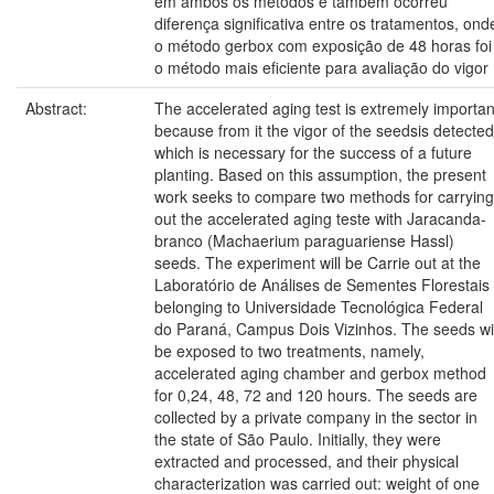
em ambos os métodos e também ocorreu
diferença significativa entre os tratamentos, ond
o método gerbox com exposição de 48 horas foi
o método mais eficiente para avaliação do vigor
Abstract:
The accelerated aging test is extremely importan
because from it the vigor of the seedsis detected
which is necessary for the success of a future
planting. Based on this assumption, the present
work seeks to compare two methods for carrying
out the accelerated aging teste with Jaracanda-
branco (Machaerium paraguariense Hassl)
seeds. The experiment will be Carrie out at the
Laboratório de Análises de Sementes Florestais
belonging to Universidade Tecnológica Federal
do Paraná, Campus Dois Vizinhos. The seeds wil
be exposed to two treatments, namely,
accelerated aging chamber and gerbox method
for 0,24, 48, 72 and 120 hours. The seeds are
collected by a private company in the sector in
the state of São Paulo. Initially, they were
extracted and processed, and their physical
characterization was carried out: weight of one