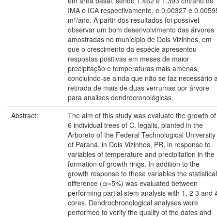
em área basal, sendo 1.462 e 1.393 cm/ano de
IMA e ICA respectivamente, e 0.00327 e 0.0059
m²/ano. A partir dos resultados foi possível
observar um bom desenvolvimento das árvores
amostradas no município de Dois Vizinhos, em
que o crescimento da espécie apresentou
respostas positivas em meses de maior
precipitação e temperaturas mais amenas,
concluindo-se ainda que não se faz necessário 
retirada de mais de duas verrumas por árvore
para analises dendrocronológicas.
Abstract:
The aim of this study was evaluate the growth of
6 individual trees of C. legalis, planted in the
Arboreto of the Federal Technological University
of Paraná, in Dois Vizinhos, PR, in response to
variables of temperature and precipitation in the
formation of growth rings. In addition to the
growth response to these variables the statistical
difference (α=5%) was evaluated between
performing partial stem analysis with 1, 2 3 and 
cores. Dendrochronological analyses were
performed to verify the quality of the dates and