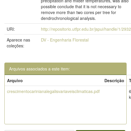
precipitation and milder temperatures, was also
possible conclude that it is not necessary to
remove more than two cores per tree for
dendrochronological analysis.
URI:
http://repositorio.utfpr.edu.br/jspui/handle/1/293
Aparece nas
DV - Engenharia Florestal
coleções:
Arquivos associados a este item:
Arquivo
Descrição
crescimentocarinianalegalisvariaveisclimaticas.pdf