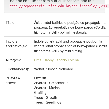
Use este identificador para citar ou linkar para este item:
http://repositorio.utfpr.edu.br/jspui/handle/1/2931
Título:
Ácido indol-butírico e posição do propágulo na
propagação vegetativa de louro-pardo (Cordia
trichotoma Vell.) por mini-estaquia
Título(s)
Indole butyric acid and propagule position in
alternativo(s):
vegetational propagation of louro-pardo (Cordia
trichotoma Vell.) by mini cutting
Autor(es):
Lima, Raony Fabricio Lorena
Orientador(es):
Wendt, Simone Neumann
Palavras-
Enxertia
chave:
Árvores - Crescimento
Árvores - Mudas
Grafting
Trees - Growth
Trees - Seedlings