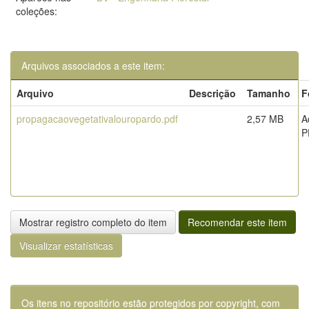
coleções:
Arquivos associados a este item:
Arquivo
Descrição
Tamanho
F
propagacaovegetativalouropardo.pdf
2,57 MB
A
P
Mostrar registro completo do item
Recomendar este item
Visualizar estatísticas
Os itens no repositório estão protegidos por copyright, com