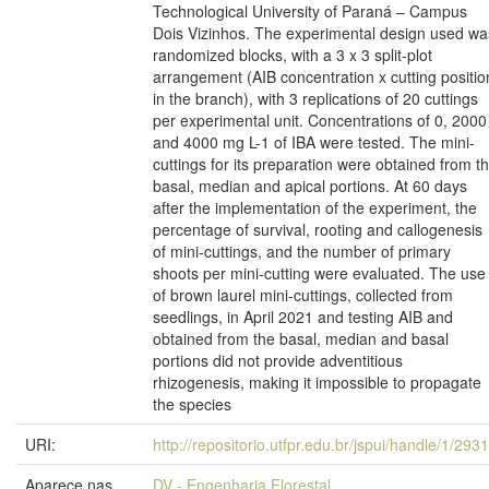
Technological University of Paraná – Campus
Dois Vizinhos. The experimental design used wa
randomized blocks, with a 3 x 3 split-plot
arrangement (AIB concentration x cutting positio
in the branch), with 3 replications of 20 cuttings
per experimental unit. Concentrations of 0, 2000
and 4000 mg L-1 of IBA were tested. The mini-
cuttings for its preparation were obtained from t
basal, median and apical portions. At 60 days
after the implementation of the experiment, the
percentage of survival, rooting and callogenesis
of mini-cuttings, and the number of primary
shoots per mini-cutting were evaluated. The use
of brown laurel mini-cuttings, collected from
seedlings, in April 2021 and testing AIB and
obtained from the basal, median and basal
portions did not provide adventitious
rhizogenesis, making it impossible to propagate
the species
URI:
http://repositorio.utfpr.edu.br/jspui/handle/1/293
Aparece nas
DV - Engenharia Florestal