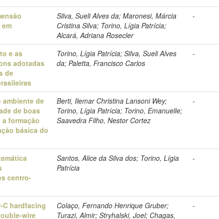
imensão
Silva, Sueli Alves da; Maronesi, Márcia
-
a em
Cristina Silva; Torino, Lígia Patrícia;
Alcará, Adriana Rosecler
to e as
Torino, Lígia Patrícia; Silva, Sueli Alves
-
mons adotadas
da; Paletta, Francisco Carlos
s de
rasileiras
o ambiente de
Berti, Ilemar Christina Lansoni Wey;
-
dade de boas
Torino, Lígia Patrícia; Torino, Emanuelle;
a a formação
Saavedra Filho, Nestor Cortez
ação básica do
temática
Santos, Alice da Silva dos; Torino, Lígia
-
s
Patrícia
es centro-
r-C hardfacing
Colaço, Fernando Henrique Gruber;
-
double-wire
Turazi, Almir; Stryhalski, Joel; Chagas,