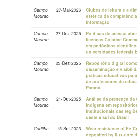
Campo
27-Mai-2026
Clubes de leitura e a d
Mourao
estética da competênci
informação
Campo
27-Dez-2025
Políticas de acesso aber
Mourao
licenças Creative Com
em periódicos científico
universidades federais b
Campo
23-Dez-2025
Repositório digital com
Mourao
disseminação e visibili
práticas educativas par
de professores da educ
Paraná
Campo
21-Out-2025
Análise da presença da 
Mourao
indígena em repositório
institucionais das regiõ
oeste e sul do Brasil
Curitiba
15-Set-2023
Wear resistance of Fe-C
deposited by flux-core 