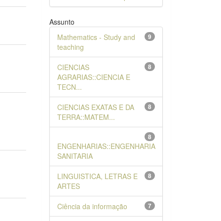
Assunto
Mathematics - Study and
9
teaching
CIENCIAS
8
AGRARIAS::CIENCIA E
TECN...
CIENCIAS EXATAS E DA
8
TERRA::MATEM...
8
ENGENHARIAS::ENGENHARIA
SANITARIA
LINGUISTICA, LETRAS E
8
ARTES
Ciência da informação
7