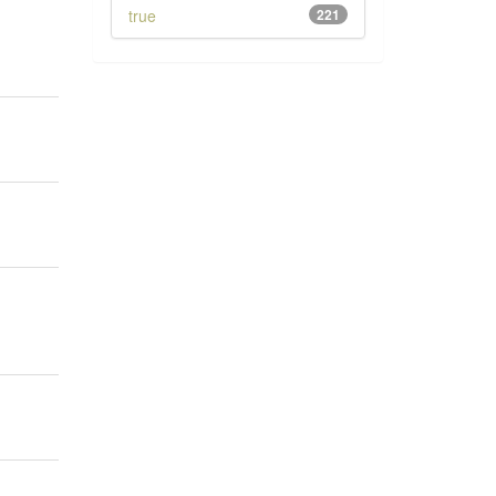
true
221