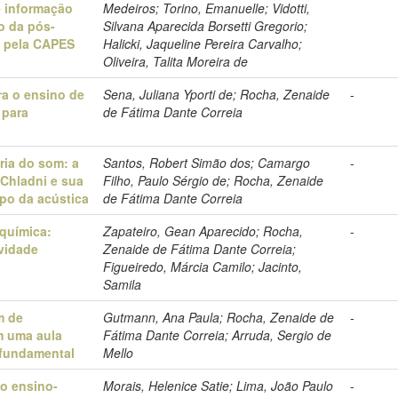
e informação
Medeiros; Torino, Emanuelle; Vidotti,
o da pós-
Silvana Aparecida Borsetti Gregorio;
u pela CAPES
Halicki, Jaqueline Pereira Carvalho;
Oliveira, Talita Moreira de
ra o ensino de
Sena, Juliana Yporti de; Rocha, Zenaide
-
 para
de Fátima Dante Correia
ria do som: a
Santos, Robert Simão dos; Camargo
-
 Chladni e sua
Filho, Paulo Sérgio de; Rocha, Zenaide
po da acústica
de Fátima Dante Correia
 química:
Zapateiro, Gean Aparecido; Rocha,
-
ividade
Zenaide de Fátima Dante Correia;
Figueiredo, Márcia Camilo; Jacinto,
Samila
m de
Gutmann, Ana Paula; Rocha, Zenaide de
-
m uma aula
Fátima Dante Correia; Arruda, Sergio de
 fundamental
Mello
o ensino-
Morais, Helenice Satie; Lima, João Paulo
-