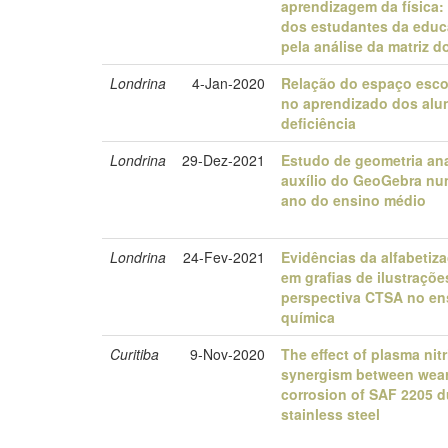
aprendizagem da física
dos estudantes da educ
pela análise da matriz d
Londrina
4-Jan-2020
Relação do espaço escol
no aprendizado dos al
deficiência
Londrina
29-Dez-2021
Estudo de geometria ana
auxílio do GeoGebra nu
ano do ensino médio
Londrina
24-Fev-2021
Evidências da alfabetiza
em grafias de ilustraçõe
perspectiva CTSA no en
química
Curitiba
9-Nov-2020
The effect of plasma nit
synergism between wea
corrosion of SAF 2205 d
stainless steel