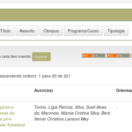
e cada item inserido
Descendente ordem): 1 para 20 de 221
Autor(es)
Orienta
gicas e
Torino, Lígia Patrícia; Silva, Sueli Alves
-
neas da
da; Maronesi, Márcia Cristina Silva; Berti,
a pós-
Ilemar Christina Lansoni Wey
ade Estadual