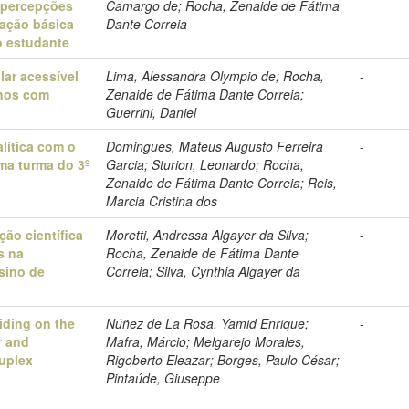
: percepções
Camargo de; Rocha, Zenaide de Fátima
ação básica
Dante Correia
o estudante
ar acessível
Lima, Alessandra Olympio de; Rocha,
-
unos com
Zenaide de Fátima Dante Correia;
Guerrini, Daniel
lítica com o
Domingues, Mateus Augusto Ferreira
-
ma turma do 3º
Garcia; Sturion, Leonardo; Rocha,
Zenaide de Fátima Dante Correia; Reis,
Marcia Cristina dos
ção científica
Moretti, Andressa Algayer da Silva;
-
s na
Rocha, Zenaide de Fátima Dante
sino de
Correia; Silva, Cynthia Algayer da
riding on the
Núñez de La Rosa, Yamid Enrique;
-
r and
Mafra, Márcio; Melgarejo Morales,
uplex
Rigoberto Eleazar; Borges, Paulo César;
Pintaúde, Giuseppe