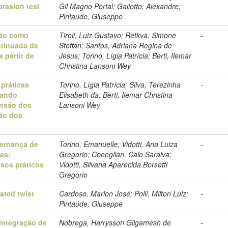
rasion test
Gil Magno Portal; Galiotto, Alexandre;
Pintaúde, Giuseppe
ção como
Tiroli, Luiz Gustavo; Retkva, Simone
-
tinuada de
Steffan; Santos, Adriana Regina de
a partir de
Jesus; Torino, Lígia Patrícia; Berti, Ilemar
Christina Lansoni Wey
práticas
Torino, Lígia Patrícia; Silva, Terezinha
-
çando
Elisabeth da; Berti, Ilemar Christina
ensão dos
Lansoni Wey
ção dos
vernança de
Torino, Emanuelle; Vidotti, Ana Luiza
-
as:
Gregorio; Coneglian, Caio Saraiva;
sos práticos
Vidotti, Silvana Aparecida Borsetti
Gregorio
ated twist
Cardoso, Marlon José; Polli, Milton Luiz;
-
Pintaúde, Giuseppe
integração de
Nóbrega, Harrysson Gilgamesh de
-