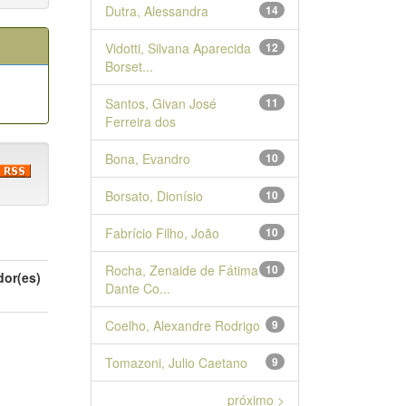
Dutra, Alessandra
14
Vidotti, Silvana Aparecida
12
Borset...
Santos, Givan José
11
Ferreira dos
Bona, Evandro
10
Borsato, Dionísio
10
Fabrício Filho, João
10
Rocha, Zenaide de Fátima
10
dor(es)
Dante Co...
Coelho, Alexandre Rodrigo
9
Tomazoni, Julio Caetano
9
próximo >