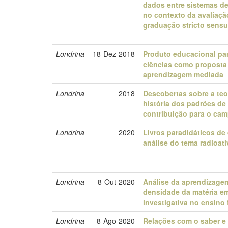
dados entre sistemas d
no contexto da avaliaçã
graduação stricto sens
Londrina
18-Dez-2018
Produto educacional pa
ciências como proposta
aprendizagem mediada
Londrina
2018
Descobertas sobre a teo
história dos padrões de
contribuição para o cam
Londrina
2020
Livros paradidáticos de
análise do tema radioat
Londrina
8-Out-2020
Análise da aprendizage
densidade da matéria e
investigativa no ensino
Londrina
8-Ago-2020
Relações com o saber e 