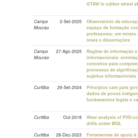
GTAW in rubber wheel ab
Campo
2-Set-2025
Observatório da educa
Mourao
espaço de formação con
professores: um retrato 
teses e dissertações
Campo
27-Ago-2025
Regime de informação e 
Mourao
informacionais: entrela
conceitos para compre
processos de significa
sujeitos informacionais
Curitiba
29-Set-2024
Princípios care para go
dados de povos indígen
fundamentos legais e ca
Curitiba
Out-2018
Wear analysis of PVD-co
drills under MQL
Curitiba
28-Dez-2023
Ferramentas de apoio à 