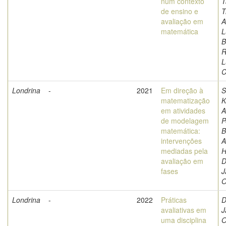
num contexto
T
de ensino e
T
avaliação em
A
matemática
L
B
R
L
C
Londrina
-
2021
Em direção à
S
matematização
K
em atividades
A
de modelagem
P
matemática:
B
intervenções
A
mediadas pela
H
avaliação em
D
fases
J
O
Londrina
-
2022
Práticas
D
avaliativas em
J
uma disciplina
O