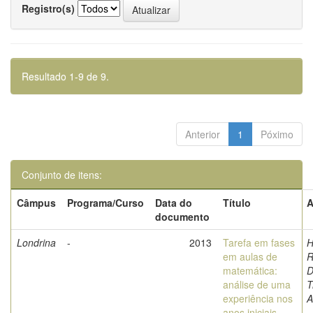
Registro(s)
Resultado 1-9 de 9.
Anterior
1
Póximo
Conjunto de itens:
Câmpus
Programa/Curso
Data do
Título
A
documento
Londrina
-
2013
Tarefa em fases
H
em aulas de
R
matemática:
D
análise de uma
T
experiência nos
A
anos iniciais