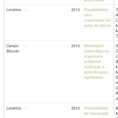
Londrina
-
2013
Possibilidades
T
para
A
matematizar em
L
aulas de cálculo
M
M
T
Campo
-
2012
Modelagem
S
Mourao
matemática na
C
engenharia
L
ambiental:
A
motivação à
M
aprendizagem
M
significativa
D
H
C
W
J
Londrina
-
2012
Possibilidades
M
de intervenção
M