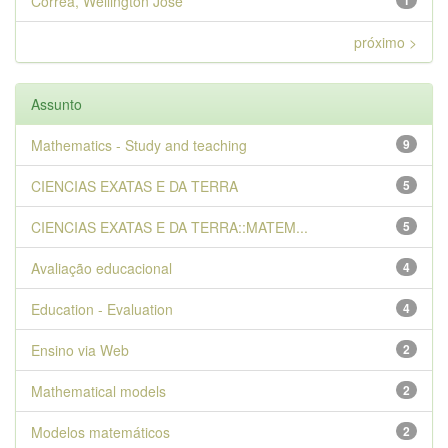
Correa, Wellington José
1
próximo >
Assunto
Mathematics - Study and teaching
9
CIENCIAS EXATAS E DA TERRA
5
CIENCIAS EXATAS E DA TERRA::MATEM...
5
Avaliação educacional
4
Education - Evaluation
4
Ensino via Web
2
Mathematical models
2
Modelos matemáticos
2