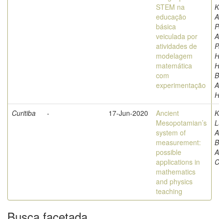
STEM na
K
educação
A
básica
P
veiculada por
A
atividades de
P
modelagem
H
matemática
H
com
B
experimentação
A
H
Curitiba
-
17-Jun-2020
Ancient
K
Mesopotamian’s
L
system of
A
measurement:
B
possible
A
applications in
C
mathematics
and physics
teaching
Busca facetada