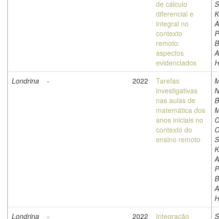
de cálculo
S
diferencial e
K
integral no
A
contexto
P
remoto:
B
aspectos
A
evidenciados
H
Londrina
-
2022
Tarefas
M
investigativas
N
nas aulas de
B
matemática dos
M
anos iniciais no
C
contexto do
C
ensino remoto
S
K
A
P
B
A
H
Londrina
-
2022
Integração
S