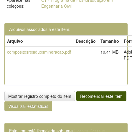
Aparece nas
CT - Programa de Pós-Graduação em
coleções:
Engenharia Civil
Arquivos associados a este item:
Arquivo
Descrição
Tamanho
For
compositosresiduosmineracao.pdf
10,41 MB
Ado
PDF
Mostrar registro completo do item
Recomendar este item
Visualizar estatísticas
Este item está licenciada sob uma
Licença Creative