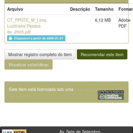
Arquivo
Descrição
Tamanho
Format
CT_PPGTE_M_Lima,
6,12 MB
Adobe
Lucimeire Pessoa
PDF
de_2005.pdf
Disponível a partir de 5000-01-01
Mostrar registro completo do item
Recomendar este item
Visualizar estatísticas
Este item está licenciada sob uma
Licença Creative
Commons
Av. Sete de Setembro,