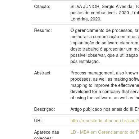
Citação:
SILVA JUNIOR, Sergio Alves da; T
postos de combustíveis. 2020. Tr
Londrina, 2020.
Resumo:
O gerenciamento de processos, t
melhorar a comunicação entre os 
implantação de software elaborem
deste trabalho é apresentar um m
possível observar, que a utilizaçã
pós instalação.
Abstract:
Process management, also known 
processes, as well as making soft
mapping to improve the effectivene
developed for a company that serve
of using the software, as well as th
Descrição:
Artigo publicado nos anais do III
URI:
http://repositorio.utfpr.edu.br/jspu
Aparece nas
LD - MBA em Gerenciamento de Pr
coleções: