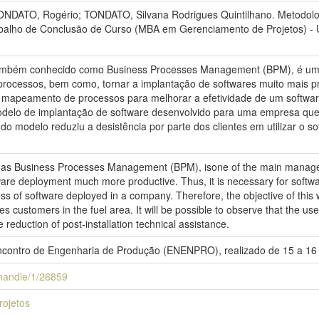
ONDATO, Rogério; TONDATO, Silvana Rodrigues Quintilhano. Metodolo
abalho de Conclusão de Curso (MBA em Gerenciamento de Projetos) - 
ambém conhecido como Business Processes Management (BPM), é uma d
processos, bem como, tornar a implantação de softwares muito mais p
 mapeamento de processos para melhorar a efetividade de um softwar
odelo de implantação de software desenvolvido para uma empresa que 
o do modelo reduziu a desistência por parte dos clientes em utilizar o 
as Business Processes Management (BPM), isone of the main manage
ware deployment much more productive. Thus, it is necessary for soft
ss of software deployed in a company. Therefore, the objective of this
s customers in the fuel area. It will be possible to observe that the 
e reduction of post-installation technical assistance.
 Encontro de Engenharia de Produção (ENENPRO), realizado de 15 a 16
i/handle/1/26859
ojetos