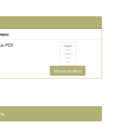
mato
be PDF
Visualizar/Abrir
io.