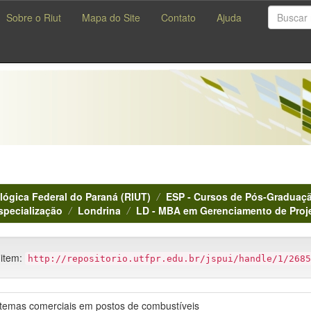
Sobre o Riut
Mapa do Site
Contato
Ajuda
lógica Federal do Paraná (RIUT)
ESP - Cursos de Pós-Graduaçã
specialização
Londrina
LD - MBA em Gerenciamento de Proj
 item:
http://repositorio.utfpr.edu.br/jspui/handle/1/2685
stemas comerciais em postos de combustíveis