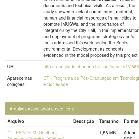
documents and technical visits. As a result, the
study showed a lack of commitment, material,
human and financial resources of small cities to
promote IMUSWs, and the importance of
integration by the City Hall, in the implementatio
and deployment of programs, strategies and/or
tools addressed this work seeing the Socio-
environmental Development as concepts
evidenced in the model proposed by this project.
URI:
http://repositorio.utfpr.edu.br/jspui/handle/1/266
Aparece nas
CT - Programa de Pós-Graduação em Tecnolog
coleções:
e Sociedade
Arquivos associados a este item:
Arquivo
Descrição
Tamanho
Format
CT_PPGTE_M_Guelbert,
1,58 MB
Adobe
Tanatiana Ferreira_2008.pdf
PDF