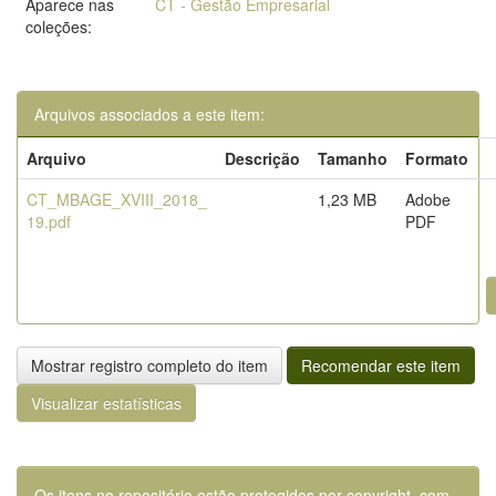
Aparece nas
CT - Gestão Empresarial
coleções:
Arquivos associados a este item:
Arquivo
Descrição
Tamanho
Formato
CT_MBAGE_XVIII_2018_
1,23 MB
Adobe
19.pdf
PDF
Mostrar registro completo do item
Recomendar este item
Visualizar estatísticas
Os itens no repositório estão protegidos por copyright, com