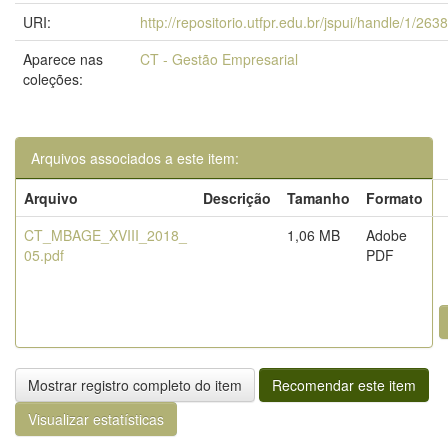
URI:
http://repositorio.utfpr.edu.br/jspui/handle/1/263
Aparece nas
CT - Gestão Empresarial
coleções:
Arquivos associados a este item:
Arquivo
Descrição
Tamanho
Formato
CT_MBAGE_XVIII_2018_
1,06 MB
Adobe
05.pdf
PDF
Mostrar registro completo do item
Recomendar este item
Visualizar estatísticas