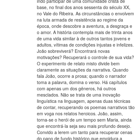
indo participar de uma comunidade cristã de
base, no final dos anos sessenta do século XX,
no Vale do Ribeira. As circunstâncias o envolvem
na luta armada de resistência ao regime da
época, onde descobre a aventura, a desgraça e
o amor. A história contempla mais de trinta anos
de uma vida similar à de outros tantos jovens e
adultos, vítimas de condições injustas e infelizes.
João sobreviverá? Encontrará novas
motivações? Recuperará o controle de sua vida?
O experimento de relato misto divide bem
claramente as situações da narrativa. Quando
fala João, ocorre a prosa; quando o narrador
toma a palavra, domina o verso. Há capítulos
com apenas um dos gêneros, há outros
mesclados. Não se trata de uma inovação
linguística na linguagem, apenas duas técnicas
de contar, recuperando os poemas narrativos tão
em voga nos relatos heroicos. João, assim,
torna-se o herói de um tempo sem Maria, ainda
que encontrá-la seja seu mais profundo desejo.
Convido a lerem um tanto para recuperar cenas
do pano de fundo histórico que emoldura a