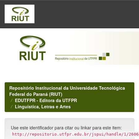
Skip
navigation
Repositório Institucional da Universidade Tecnológica
Federal do Paraná (RIUT)
EDUTFPR - Editora da UTFPR
Linguística, Letras e Artes
Use este identificador para citar ou linkar para este item:
http://repositorio.utfpr.edu.br/jspui/handle/1/2606