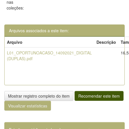
nas
coleções:
Arquivos associados a este item:
Arquivo
Descrição
Tam
L01_OPORTUNOACASO_14092021_DIGITAL
16,
(DUPLAS).pdf
Mostrar registro completo do item
Recomendar este item
Visualizar estatísticas