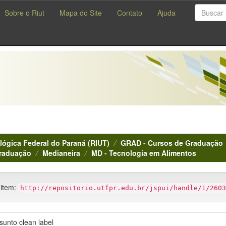
Sobre o Riut
Mapa do Site
Contato
Ajuda
lógica Federal do Paraná (RIUT)
GRAD - Cursos de Graduação
Graduação
Medianeira
MD - Tecnologia em Alimentos
 item:
http://repositorio.utfpr.edu.br/jspui/handle/1/2603
unto clean label