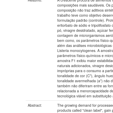
Resumo:
A crescente procura de alimentos 
composições mais saudáveis. Os p
composição não traz aditivos sint
trabalho teve como objetivo desen
formulação padrão (controle). Prote
eritorbato de sódio e tripolifosfat
pó, vinagre desidratado, açúcar f
contagem de microrganismos aeróbio
bem como, os parâmetros físico-qu
além das análises microbiológicas 
Listeria monocytogenes. A amostra
parâmetros físico-químicos e micr
amostra F1 exibiu maior estabilid
naturais adicionados, vinagre des
impróprias para o consumo a parti
tonalidade de cor (C*), ângulo hue
tonalidade avermelhada (a*) não d
também não diferiram entre as form
relacionada a menorcapacidade de
tecnológica viável em substituição a
Abstract:
The growing demand for processed 
products called "clean label", gain 