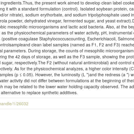
of ingredients.Thus, the present work aimed to develop clean label coo
ng it with a standard formulation (control). Isolated soybean protein, c
nd/or nitrate), sodium erythorbate, and sodium tripolyphosphate used i
erola powder, dehydrated vinegar, fermented sugar, and yeast extract)
bic mesophilic microorganisms and lactic acid bacteria. Also, at the beg
 as the physicochemical parameters of water activity, pH, instrumenta
 (positive coagulase Staphylococcuscounting, Escherichiacoli, Salmonell
trolsampleand clean label samples (named as F1, F2 and F3) reached 
l parameters. During storage, the counts of mesophilic microorganisms
ing the 42 days of storage, as well as the F3 sample, showing the prote
sugar, respectively.The F2 (without natural antimicrobial) and control
ively. As for the physicochemical analyzes, a higher color intensity (C
amples (p ≤ 0.05). However, the luminosity (L *)and the redness (a *) we
er activity did not differ between formulations at the beginning of their
ich may be related to the lower water holding capacity observed. The ad
alternative to replace synthetic additives.
i/handle/1/26032