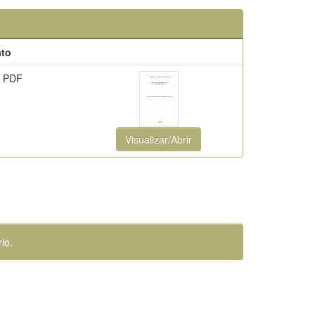
to
 PDF
Visualizar/Abrir
io.