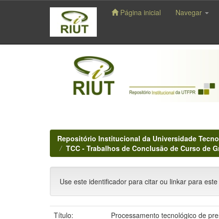
Página inicial
Navegar
Skip
navigation
Repositório Institucional da Universidade Tecno
TCC - Trabalhos de Conclusão de Curso de 
Use este identificador para citar ou linkar para este
Título:
Processamento tecnológico de pres