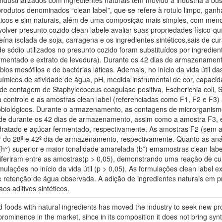
industrializados com ingredientes naturais tem movido a indústria a 
rodutos denominados “clean label”, que se refere à rotulo limpo, g
éticos e sim naturais, além de uma composição mais simples, com meno
volver presunto cozido clean labele avaliar suas propriedades físico
ína isolada de soja, carragena e os ingredientes sintéticos,sais de cura 
o de sódio utilizados no presunto cozido foram substituídos por ingredi
ermentado e extrato de levedura). Durante os 42 dias de armazenamen
s mesófilos e de bactérias láticas. Ademais, no início da vida útil da
ímicos de atividade de água, pH, medida instrumental de cor, capacid
de contagem de Staphylococcus coagulase positiva, Escherichia coli, Sa
 controle e as amostras clean label (referenciadas como F1, F2 e F3)
obiológicos. Durante o armazenamento, as contagens de microrganismo
ade durante os 42 dias de armazenamento, assim como a amostra F3, ev
idratado e açúcar fermentado, respectivamente. As amostras F2 (sem a
r do 28º e 42º dia de armazenamento, respectivamente. Quanto as aná
(h°) superior e maior tonalidade amarelada (b*) emamostras clean labe
iferiram entre as amostras(p > 0,05), demonstrando uma reação de cur
ulações no início da vida útil (p > 0,05). As formulações clean label 
 retenção de água observada. A adição de ingredientes naturais em p
os aditivos sintéticos.
foods with natural ingredients has moved the industry to seek new pro
prominence in the market, since in its composition it does not bring synth