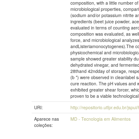
composition, with a little number 
microbiological properties, compari
(sodium and/or potassium nitrite a
ingredients (beet juice powder, ac
evaluated in terms of counting aero
composition was evaluated, as well
force, and microbiological analyzes
andListeriamonocytogenes).The con
physicochemical and microbiologica
sample showed greater stability dur
dehydrated vinegar, and fermented 
28thand 42ndday of storage, respect
(b *) were observed in cleanlabel s
cure reaction. The pH values and wat
exhibited greater shear forcer, wh
proven to be a viable technological 
URI:
http://repositorio.utfpr.edu.br/jspu
Aparece nas
MD - Tecnologia em Alimentos
coleções: