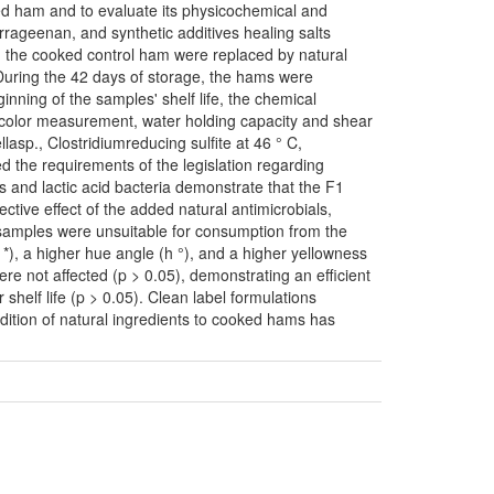
ked ham and to evaluate its physicochemical and
arrageenan, and synthetic additives healing salts
n the cooked control ham were replaced by natural
.During the 42 days of storage, the hams were
inning of the samples' shelf life, the chemical
l color measurement, water holding capacity and shear
asp., Clostridiumreducing sulfite at 46 ° C,
the requirements of the legislation regarding
 and lactic acid bacteria demonstrate that the F1
ctive effect of the added natural antimicrobials,
 samples were unsuitable for consumption from the
 *), a higher hue angle (h °), and a higher yellowness
re not affected (p > 0.05), demonstrating an efficient
 shelf life (p > 0.05). Clean label formulations
dition of natural ingredients to cooked hams has