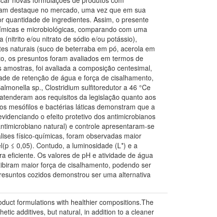
buscar novas formulações de produtos com
anham destaque no mercado, uma vez que em sua
r quantidade de ingredientes. Assim, o presente
-químicas e microbiológicas, comparando com uma
(nitrito e/ou nitrato de sódio e/ou potássio),
entes naturais (suco de beterraba em pó, acerola em
to, os presuntos foram avaliados em termos de
s amostras, foi avaliada a composição centesimal,
ade de retenção de água e força de cisalhamento,
lmonella sp., Clostridium sulfitoredutor a 46 °Ce
 atenderam aos requisitos da legislação quanto aos
s mesófilos e bactérias láticas demonstram que a
idenciando o efeito protetivo dos antimicrobianos
ntimicrobiano natural) e controle apresentaram-se
lises físico-químicas, foram observadas maior
l(p ≤ 0,05). Contudo, a luminosidade (L*) e a
a eficiente. Os valores de pH e atividade de água
exibiram maior força de cisalhamento, podendo ser
resuntos cozidos demonstrou ser uma alternativa
duct formulations with healthier compositions.The
etic additives, but natural, in addition to a cleaner