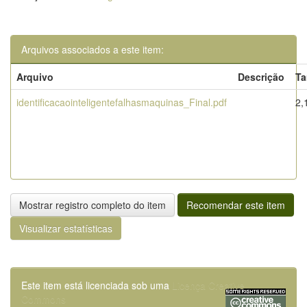
Arquivos associados a este item:
Arquivo
Descrição
T
identificacaointeligentefalhasmaquinas_Final.pdf
2,
Mostrar registro completo do item
Recomendar este item
Visualizar estatísticas
Este item está licenciada sob uma
Licença Creative
Commons