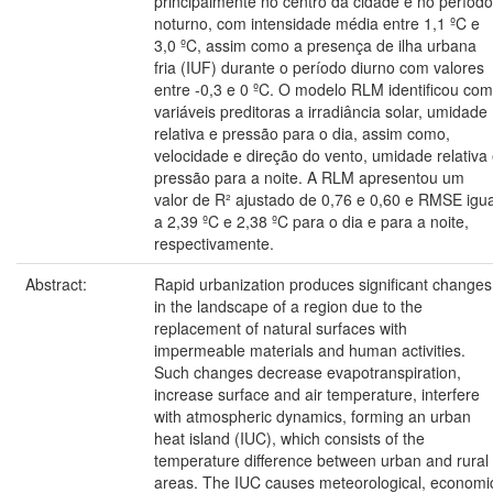
principalmente no centro da cidade e no período
noturno, com intensidade média entre 1,1 ºC e
3,0 ºC, assim como a presença de ilha urbana
fria (IUF) durante o período diurno com valores
entre -0,3 e 0 ºC. O modelo RLM identificou co
variáveis preditoras a irradiância solar, umidade
relativa e pressão para o dia, assim como,
velocidade e direção do vento, umidade relativa
pressão para a noite. A RLM apresentou um
valor de R² ajustado de 0,76 e 0,60 e RMSE igua
a 2,39 ºC e 2,38 ºC para o dia e para a noite,
respectivamente.
Abstract:
Rapid urbanization produces significant changes
in the landscape of a region due to the
replacement of natural surfaces with
impermeable materials and human activities.
Such changes decrease evapotranspiration,
increase surface and air temperature, interfere
with atmospheric dynamics, forming an urban
heat island (IUC), which consists of the
temperature difference between urban and rural
areas. The IUC causes meteorological, economi