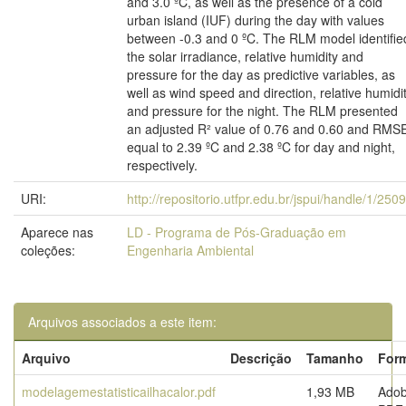
and 3.0 ºC, as well as the presence of a cold
urban island (IUF) during the day with values
between -0.3 and 0 ºC. The RLM model identifie
the solar irradiance, relative humidity and
pressure for the day as predictive variables, as
well as wind speed and direction, relative humidi
and pressure for the night. The RLM presented
an adjusted R² value of 0.76 and 0.60 and RMS
equal to 2.39 ºC and 2.38 ºC for day and night,
respectively.
URI:
http://repositorio.utfpr.edu.br/jspui/handle/1/250
Aparece nas
LD - Programa de Pós-Graduação em
coleções:
Engenharia Ambiental
Arquivos associados a este item:
Arquivo
Descrição
Tamanho
For
modelagemestatisticailhacalor.pdf
1,93 MB
Ado