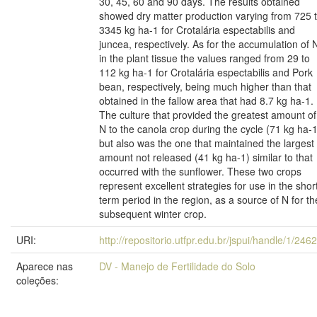
30, 45, 60 and 90 days. The results obtained
showed dry matter production varying from 725 
3345 kg ha-1 for Crotalária espectabilis and
juncea, respectively. As for the accumulation of 
in the plant tissue the values ranged from 29 to
112 kg ha-1 for Crotalária espectabilis and Pork
bean, respectively, being much higher than that
obtained in the fallow area that had 8.7 kg ha-1.
The culture that provided the greatest amount of
N to the canola crop during the cycle (71 kg ha-1
but also was the one that maintained the largest
amount not released (41 kg ha-1) similar to that
occurred with the sunflower. These two crops
represent excellent strategies for use in the shor
term period in the region, as a source of N for th
subsequent winter crop.
URI:
http://repositorio.utfpr.edu.br/jspui/handle/1/246
Aparece nas
DV - Manejo de Fertilidade do Solo
coleções: