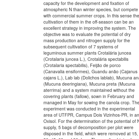
capacity for the development and fixation of
atmospheric N than winter species, but compete
with commercial summer crops. In this sense th
cultivation of them in the off-season can be an
excellent strategy in improving the system. The
objective was to evaluate the potential of dry
mass production and nitrogen supply for the
subsequent cultivation of 7 systems of
leguminous summer plants Crotalária juncea
(Crotalaria juncea L.), Crotalária spectabilis
(Crotalaria spectabilis), Feijão de porco
(Canavalia ensiformes), Guandu anão (Cajanus
cajans L.), Lab lab (Dolichos lablab), Mucuna an
(Mucuna deeringiana), Mucuna preta (Mucuna
aterrima) and a system maintained without the
covering plants (fallow), sown in February and
managed in May for sowing the canola crop. Th
experiment was conducted in the experimental
area of UTFPR, Campus Dois Vizinhos-PR, in a
Oxisol. For the determination of the potential of 
supply, 5 bags of decomposition per plot were
disposed in the field, which were removed at 15,