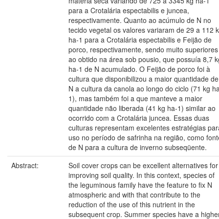
matéria seca variando de 725 a 3345 kg ha-1
para a Crotalária espectabilis e juncea,
respectivamente. Quanto ao acúmulo de N no
tecido vegetal os valores variaram de 29 a 112 
ha-1 para a Crotalária espectabilis e Feijão de
porco, respectivamente, sendo muito superiores
ao obtido na área sob pousio, que possuía 8,7 k
ha-1 de N acumulado. O Feijão de porco foi à
cultura que disponibilizou a maior quantidade de
N a cultura da canola ao longo do ciclo (71 kg h
1), mas também foi a que manteve a maior
quantidade não liberada (41 kg ha-1) similar ao
ocorrido com a Crotalária juncea. Essas duas
culturas representam excelentes estratégias par
uso no período de safrinha na região, como font
de N para a cultura de inverno subseqüente.
Abstract:
Soil cover crops can be excellent alternatives for
improving soil quality. In this context, species of
the leguminous family have the feature to fix N
atmospheric and with that contribute to the
reduction of the use of this nutrient in the
subsequent crop. Summer species have a highe