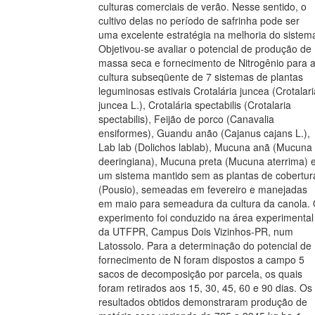
culturas comerciais de verão. Nesse sentido, o
cultivo delas no período de safrinha pode ser
uma excelente estratégia na melhoria do sistem
Objetivou-se avaliar o potencial de produção de
massa seca e fornecimento de Nitrogênio para 
cultura subseqüente de 7 sistemas de plantas
leguminosas estivais Crotalária juncea (Crotalari
juncea L.), Crotalária spectabilis (Crotalaria
spectabilis), Feijão de porco (Canavalia
ensiformes), Guandu anão (Cajanus cajans L.),
Lab lab (Dolichos lablab), Mucuna anã (Mucuna
deeringiana), Mucuna preta (Mucuna aterrima) 
um sistema mantido sem as plantas de cobertur
(Pousio), semeadas em fevereiro e manejadas
em maio para semeadura da cultura da canola.
experimento foi conduzido na área experimental
da UTFPR, Campus Dois Vizinhos-PR, num
Latossolo. Para a determinação do potencial de
fornecimento de N foram dispostos a campo 5
sacos de decomposição por parcela, os quais
foram retirados aos 15, 30, 45, 60 e 90 dias. Os
resultados obtidos demonstraram produção de