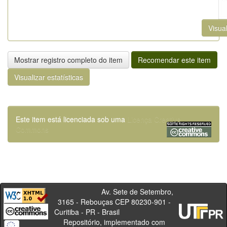
Visual
Mostrar registro completo do item
Recomendar este item
Visualizar estatísticas
Este item está licenciada sob uma
Licença Creative
Commons
Av. Sete de Setembro,
3165 - Rebouças CEP 80230-901 -
Curitiba - PR - Brasil
Repositório, implementado com