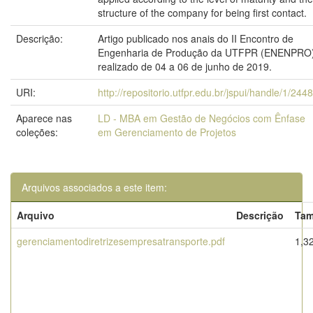
structure of the company for being first contact.
Descrição:
Artigo publicado nos anais do II Encontro de
Engenharia de Produção da UTFPR (ENENPRO)
realizado de 04 a 06 de junho de 2019.
URI:
http://repositorio.utfpr.edu.br/jspui/handle/1/244
Aparece nas
LD - MBA em Gestão de Negócios com Ênfase
coleções:
em Gerenciamento de Projetos
Arquivos associados a este item:
Arquivo
Descrição
Ta
gerenciamentodiretrizesempresatransporte.pdf
1,3