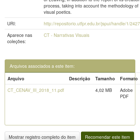
process, taking into account the methodology of
visual poetics.
URI:
http://repositorio.utfpr.edu.br/jspui/handle/1/242
Aparece nas
CT - Narrativas Visuais
coleções:
Arquivos associados a este item:
Arquivo
Descrição
Tamanho
Formato
CT_CENAV_III_2018_11.pdf
4,02 MB
Adobe
PDF
Mostrar registro completo do item
Recomendar este item