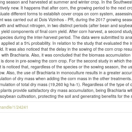
owing season and harvested at summer and winter crop. In the Southwes
ively new. It happens that after corn, the growing period to the next crop
luate different forms to establish cover crops on corn system, assessin
nt was carried out at Dois Vizinhos - PR, during the 2017 growing seaso
 with and without nitrogen, in two distinct periods (after bean and soyb
yield components of final corn yield. After corn harvest, a second stud
species during the inter-harvest period. The data were submitted to an
s applied at a 5% probability. In relation to the study that evaluated the
eld. It was also noticed that the delay in the sowing of the corn crop re
with Brachiaria. Also, it was concluded that the biomass accumulation is
 is done in pre-sowing the corn crop. For the second study in which th
it is noticed that, regardless of the species or the sowing season, the 
llow. Also, the use of Brachiaria in monoculture results in a greater ac
ulation of dry mass when adding the corn mass in the other treatments
mulation of total dry mass (19,260 kg ha-1). Regardless of the type of 
the plants provide satisfactory dry mass accumulation, being Brachiaria w
 soybean cultivation, protecting the soil and generating benefits for the
i/handle/1/24241