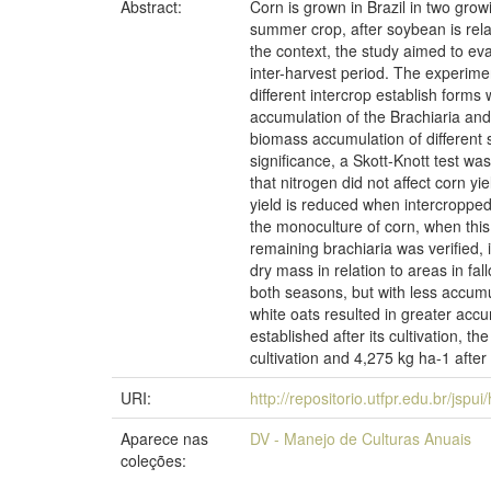
Abstract:
Corn is grown in Brazil in two gr
summer crop, after soybean is relat
the context, the study aimed to eva
inter-harvest period. The experime
different intercrop establish forms
accumulation of the Brachiaria and 
biomass accumulation of different 
significance, a Skott-Knott test wa
that nitrogen did not affect corn yi
yield is reduced when intercropped 
the monoculture of corn, when this
remaining brachiaria was verified, 
dry mass in relation to areas in fa
both seasons, but with less accum
white oats resulted in greater accu
established after its cultivation, 
cultivation and 4,275 kg ha-1 after
URI:
http://repositorio.utfpr.edu.br/jspu
Aparece nas
DV - Manejo de Culturas Anuais
coleções: