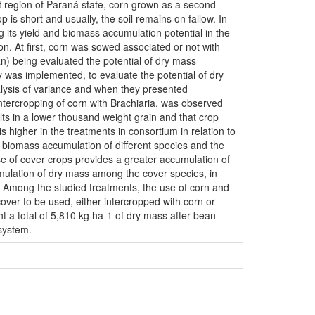
t region of Paraná state, corn grown as a second
 is short and usually, the soil remains on fallow. In
g its yield and biomass accumulation potential in the
n. At first, corn was sowed associated or not with
ean) being evaluated the potential of dry mass
y was implemented, to evaluate the potential of dry
alysis of variance and when they presented
 intercropping of corn with Brachiaria, was observed
sults in a lower thousand weight grain and that crop
 higher in the treatments in consortium in relation to
e biomass accumulation of different species and the
use of cover crops provides a greater accumulation of
cumulation of dry mass among the cover species, in
. Among the studied treatments, the use of corn and
cover to be used, either intercropped with corn or
iht a total of 5,810 kg ha-1 of dry mass after bean
 system.