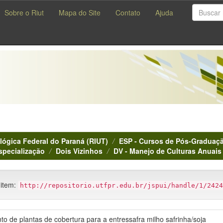
Sobre o Riut
Mapa do Site
Contato
Ajuda
lógica Federal do Paraná (RIUT)
ESP - Cursos de Pós-Graduaçã
specialização
Dois Vizinhos
DV - Manejo de Culturas Anuais
 item:
http://repositorio.utfpr.edu.br/jspui/handle/1/2424
o de plantas de cobertura para a entressafra milho safrinha/soja