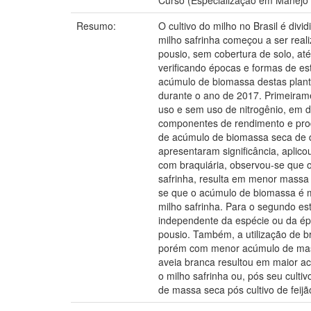
Curso (Especialização em Manejo d
Resumo:
O cultivo do milho no Brasil é div
milho safrinha começou a ser real
pousio, sem cobertura de solo, até
verificando épocas e formas de est
acúmulo de biomassa destas plantas
durante o ano de 2017. Primeirame
uso e sem uso de nitrogênio, em d
componentes de rendimento e produ
de acúmulo de biomassa seca de d
apresentaram significância, aplico
com braquiária, observou-se que o
safrinha, resulta em menor massa 
se que o acúmulo de biomassa é m
milho safrinha. Para o segundo es
independente da espécie ou da ép
pousio. Também, a utilização de 
porém com menor acúmulo de massa
aveia branca resultou em maior ac
o milho safrinha ou, pós seu cult
de massa seca pós cultivo de feijã