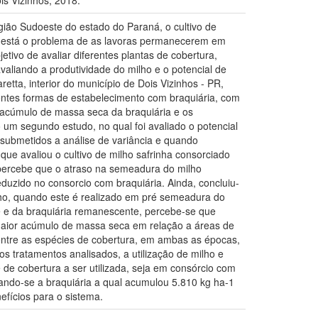
is Vizinhos, 2018.
região Sudoeste do estado do Paraná, o cultivo de
vo está o problema de as lavoras permanecerem em
etivo de avaliar diferentes plantas de cobertura,
valiando a produtividade do milho e o potencial de
etta, interior do município de Dois Vizinhos - PR,
rentes formas de estabelecimento com braquiária, com
e acúmulo de massa seca da braquiária e os
 um segundo estudo, no qual foi avaliado o potencial
submetidos a análise de variância e quando
que avaliou o cultivo de milho safrinha consorciado
e percebe que o atraso na semeadura do milho
duzido no consorcio com braquiária. Ainda, concluiu-
ho, quando este é realizado em pré semeadura do
e e da braquiária remanescente, percebe-se que
maior acúmulo de massa seca em relação a áreas de
entre as espécies de cobertura, em ambas as épocas,
tratamentos analisados, a utilização de milho e
de cobertura a ser utilizada, seja em consórcio com
cando-se a braquiária a qual acumulou 5.810 kg ha-1
efícios para o sistema.