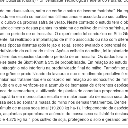
e Culturas Anuais) - Universidade Tecnológica Federal do Paraná, Do
idido em duas safras, safra de verão e safra de inverno “safrinha”. Na 
izado em escala comercial nos últimos anos e associado ao seu culti
 o cultivo da próxima safra de verão. Neste contexto o estudo tem o obj
abelecimento destas plantas no sistema de cultivo de milho safrinha, a
 no período de entressafra. O experimento foi conduzido no Sítio Giar
nte, foi realizado a implantação de milho associado ou não com dife
uas épocas distintas (pós feijão e soja), sendo avaliado o potencial d
tividade da cultura do milho. Após a colheita do milho, foi implantado
iferentes espécies durante o período de entressafra. Os dados foram 
u-se teste de Skott-Knott à 5% de probabilidade. Em relação ao estudo 
 nitrogênio não interferiu na produtividade final do milho. Também s
de grãos e produtividade da lavoura e que o rendimento produtivo é re
aior nos tratamentos em consorcio em relação ao monocultivo de mil
tudo em que verificou-se a acumulo de biomassa de diferentes espéci
oca de semeadura, a utilização de plantas de cobertura proporciona 
braquiária em monocultura resulta em maior acúmulo de massa seca d
 seca ao somar a massa do milho nos demais tratamentos. Dentre os 
úmulo de massa seca total (19.260 kg ha-1). Independente da espécie 
ivo, as plantas proporcionam acúmulo de massa seca satisfatório desta
o e 4.275 kg ha-1 pós cultivo de soja, protegendo o solo e gerando ben