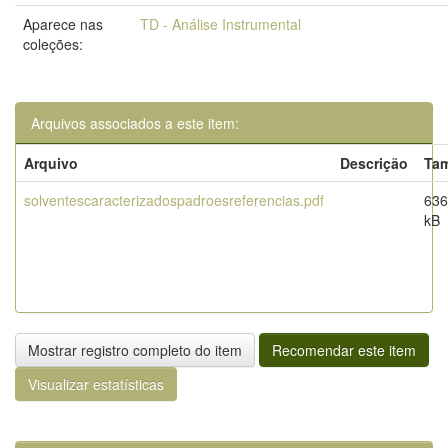
Aparece nas
TD - Análise Instrumental
coleções:
Arquivos associados a este item:
Arquivo
Descrição
Ta
solventescaracterizadospadroesreferencias.pdf
636
kB
Mostrar registro completo do item
Recomendar este item
Visualizar estatísticas