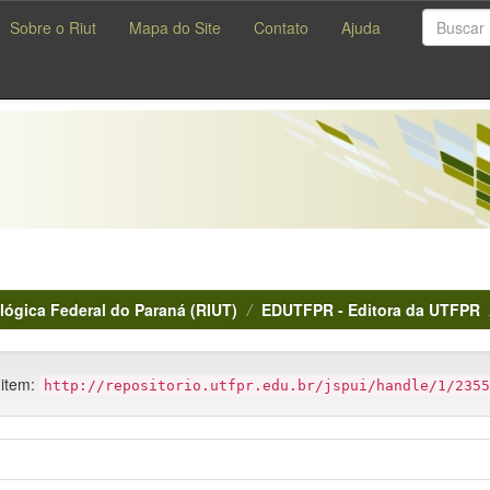
Sobre o Riut
Mapa do Site
Contato
Ajuda
lógica Federal do Paraná (RIUT)
EDUTFPR - Editora da UTFPR
 item:
http://repositorio.utfpr.edu.br/jspui/handle/1/2355