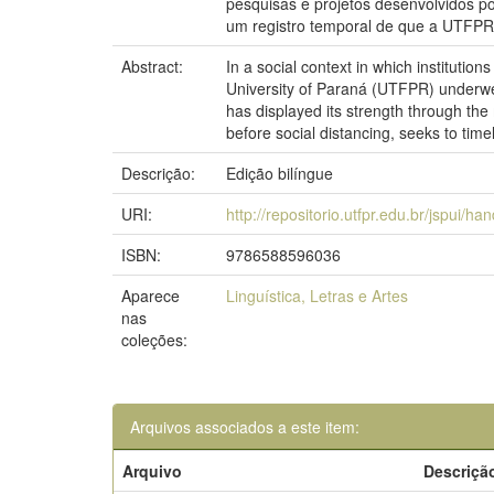
pesquisas e projetos desenvolvidos po
um registro temporal de que a UTFPR
Abstract:
In a social context in which institution
University of Paraná (UTFPR) underwe
has displayed its strength through th
before social distancing, seeks to tim
Descrição:
Edição bilíngue
URI:
http://repositorio.utfpr.edu.br/jspui/h
ISBN:
9786588596036
Aparece
Linguística, Letras e Artes
nas
coleções:
Arquivos associados a este item:
Arquivo
Descriçã