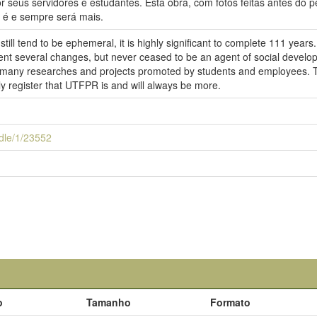
r seus servidores e estudantes. Esta obra, com fotos feitas antes do p
 é e sempre será mais.
s still tend to be ephemeral, it is highly significant to complete 111 year
nt several changes, but never ceased to be an agent of social develo
e many researches and projects promoted by students and employees. Th
ely register that UTFPR is and will always be more.
andle/1/23552
o
Tamanho
Formato