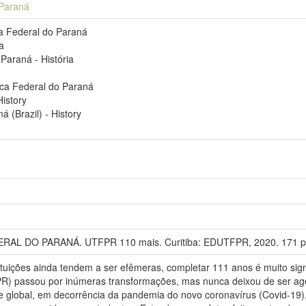
 Paraná
ca Federal do Paraná
a
Paraná - História
ica Federal do Paraná
History
á (Brazil) - History
L DO PARANÁ. UTFPR 110 mais. Curitiba: EDUTFPR, 2020. 171 p
tuições ainda tendem a ser efêmeras, completar 111 anos é muito sign
R) passou por inúmeras transformações, mas nunca deixou de ser a
global, em decorrência da pandemia do novo coronavírus (Covid-19)