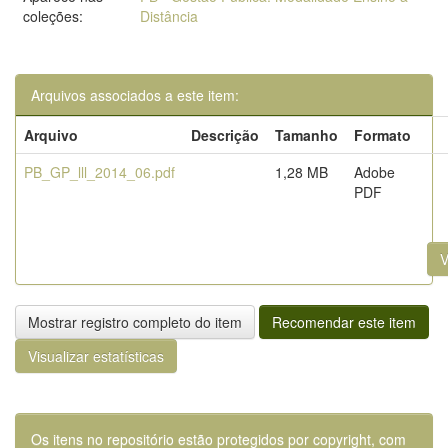
coleções:
Distância
Arquivos associados a este item:
Arquivo
Descrição
Tamanho
Formato
PB_GP_lll_2014_06.pdf
1,28 MB
Adobe
PDF
V
Mostrar registro completo do item
Recomendar este item
Visualizar estatísticas
Os itens no repositório estão protegidos por copyright, com