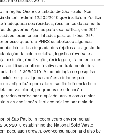
aná, Pato Branco, 2014.
ado na região Oeste do Estado de São Paulo. Nos
a da Lei Federal 12.305/2010 que instituiu a Política
ção inadequada dos resíduos, resultantes do aumento
feras de governo. Apenas para exemplificar, em 2011
 resíduos foram encaminhados para os lixões, 25%
everter esse quadro a PNRS estabeleceu algumas
ambientalmente adequada dos rejeitos até agosto de
antação da coleta seletiva, logística reversa e a
a: redução, reutilização, reciclagem, tratamento dos
e as políticas públicas relativas ao tratamento dos
 pela Lei 12.305/2010. A metodologia de pesquisa
. Concluiu-se que algumas ações adotadas pelo
 antigo lixão para aterro sanitário licenciado, o
oleta convencional, programas de educação
os gerados precisa ser ampliado, assim como maior
o e da destinação final dos rejeitos por meio da
gion of São Paulo. In recent years environmental
12.305/2010 establishing the National Solid Waste
from population growth, over-consumption and also by