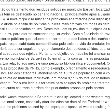
 de Curso (Especialização) - Universidade Tecnológica Federal do Par
tão do tratamento dos resíduos sólidos no município Barueri, localiz
s tem se destacado no cenário nacional, principalmente após a vigênci
S). A nova regra visa mitigar os problemas acarretados pela disposi
e ainda pela falta de políticas públicas mais efetivas em todas as es
asil 188,8 toneladas de lixo. Deste total, em 50,8% dos municípios os
e 27,7% para aterros sanitários regularizados. Com a finalidade de r
tores públicos que incluem: o encerramento dos lixões e destinação 
ais; responsabilidade compartilhada pelo ciclo de vida do produto; Impl
oridade a ser seguida no gerenciamento dos resíduos sólidos, qual sej
al adequada dos rejeitos. Portanto, o objetivo do trabalho foi analisar s
overno municipal de Barueri estão em sintonia com as metas propostas
ativa. Em relação aos meios é uma pesquisa bibliográfica e documental
a as propostas da PNRS, como exemplo, o fechamento e readequação do
a inclusão dos catadores, atendimento de 100% da população com a c
a coleta de materiais recicláveis, em média 3,11% do total de resídu
agem. Por outro lado a alternativa para solução do problema tratament
o em curso contraria a ordem das prioridades propostas pela norma.
olid waste treatment in Barueri municipality, located in the western re
national scene, especially after the effective date of the Federal Law 
gate the problems caused by the improper disposal of waste resulting 