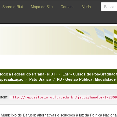
Sobre o Riut
Mapa do Site
Contato
Ajuda
lógica Federal do Paraná (RIUT)
ESP - Cursos de Pós-Graduaçã
specialização
Pato Branco
PB - Gestão Pública: Modalidade 
 item:
http://repositorio.utfpr.edu.br/jspui/handle/1/2309
Município de Barueri: alternativas e soluções à luz da Política Nacion