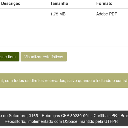
Descrição
Tamanho
Formato
1,75 MB
Adobe PDF
ste item
Visualizar estatísticas
ht, com todos os direitos reservados, salvo quando é indicado o contrár
tembro, 3165 - Rebouças CEP 80230-901 - Curitiba 
Repositório, implementado com DSpace, mantido pela UTFPR