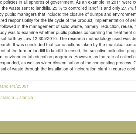
c policies in all spheres of government. As an example, in 2011 were coll
n the waste sent to landfills, 25 % to controlled landfills and only 27.7% 
y public managers that include: the closure of dumps and environmenta
ed responsibility for the life cycle of the product; implementation of se
 followed in the management of solid waste, namely: reduction, reuse, re
study was to examine whether public policies concerning the treatment 
als set forth by Law 12.305/2010. The research methodology used was de
arch. It was concluded that some actions taken by the municipal execu
 of the former landfill to landfill licensed, the selective collection pr
ion, environmental education programs. However, as the rate of collecti
expanded, as well as wider dissemination of the composting process. On
al of waste through the installation of incineration plant in course cont
i/handle/1/23091
nsino à Distância