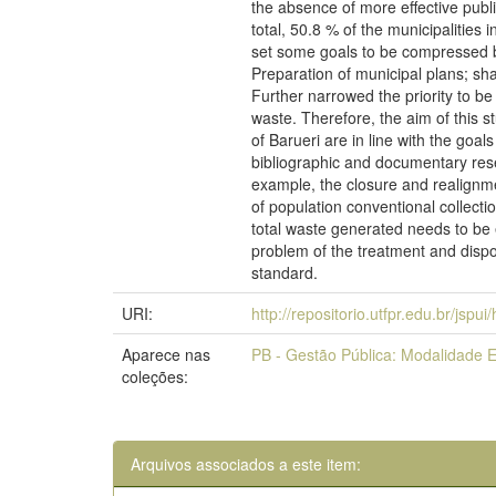
the absence of more effective publi
total, 50.8 % of the municipalities i
set some goals to be compressed b
Preparation of municipal plans; shar
Further narrowed the priority to be
waste. Therefore, the aim of this 
of Barueri are in line with the go
bibliographic and documentary rese
example, the closure and realignment
of population conventional collect
total waste generated needs to be 
problem of the treatment and dispos
standard.
URI:
http://repositorio.utfpr.edu.br/jspu
Aparece nas
PB - Gestão Pública: Modalidade E
coleções:
Arquivos associados a este item: