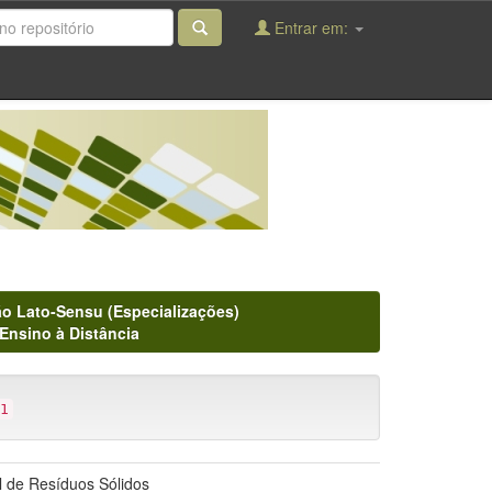
Entrar em:
o Lato-Sensu (Especializações)
Ensino à Distância
1
al de Resíduos Sólidos