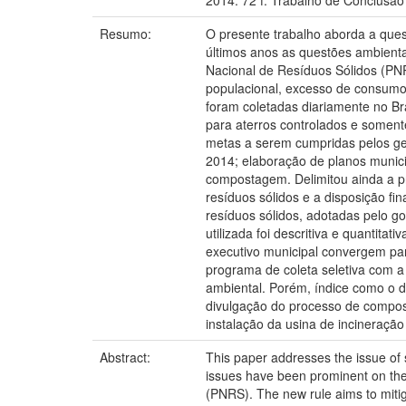
2014. 72 f. Trabalho de Conclusão
Resumo:
O presente trabalho aborda a ques
últimos anos as questões ambientai
Nacional de Resíduos Sólidos (PNR
populacional, excesso de consumo 
foram coletadas diariamente no Br
para aterros controlados e soment
metas a serem cumpridas pelos ges
2014; elaboração de planos municip
compostagem. Delimitou ainda a pri
resíduos sólidos e a disposição fin
resíduos sólidos, adotadas pelo g
utilizada foi descritiva e quantit
executivo municipal convergem par
programa de coleta seletiva com 
ambiental. Porém, índice como o d
divulgação do processo de compost
instalação da usina de incineraçã
Abstract:
This paper addresses the issue of s
issues have been prominent on the 
(PNRS). The new rule aims to miti