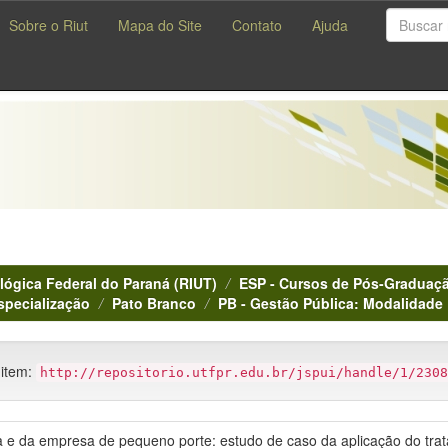
Sobre o Riut
Mapa do Site
Contato
Ajuda
lógica Federal do Paraná (RIUT)
ESP - Cursos de Pós-Graduaçã
specialização
Pato Branco
PB - Gestão Pública: Modalidade 
 item:
http://repositorio.utfpr.edu.br/jspui/handle/1/2308
 e da empresa de pequeno porte: estudo de caso da aplicação do trata