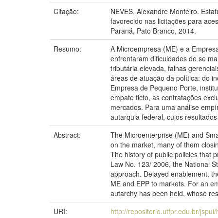
Citação:
NEVES, Alexandre Monteiro. Estat
favorecido nas licitações para ac
Paraná, Pato Branco, 2014.
Resumo:
A Microempresa (ME) e a Empresa 
enfrentaram dificuldades de se ma
tributária elevada, falhas gerenci
áreas de atuação da política: do 
Empresa de Pequeno Porte, institui
empate ficto, as contratações exc
mercados. Para uma análise empíri
autarquia federal, cujos resultado
Abstract:
The Microenterprise (ME) and Smal
on the market, many of them closing
The history of public policies tha
Law No. 123/ 2006, the National St
approach. Delayed enablement, the 
ME and EPP to markets. For an empir
autarchy has been held, whose resul
URI:
http://repositorio.utfpr.edu.br/jspu