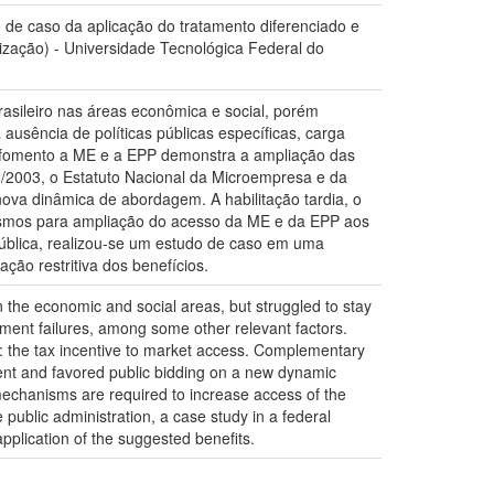
de caso da aplicação do tratamento diferenciado e
ização) - Universidade Tecnológica Federal do
sileiro nas áreas econômica e social, porém
usência de políticas públicas específicas, carga
s de fomento a ME e a EPP demonstra a ampliação das
23/2003, o Estatuto Nacional da Microempresa e da
nova dinâmica de abordagem. A habilitação tardia, o
anismos para ampliação do acesso da ME e da EPP aos
Pública, realizou-se um estudo de caso em uma
ção restritiva dos benefícios.
the economic and social areas, but struggled to stay
ement failures, among some other relevant factors.
y: the tax incentive to market access. Complementary
ment and favored public bidding on a new dynamic
 mechanisms are required to increase access of the
 public administration, a case study in a federal
pplication of the suggested benefits.