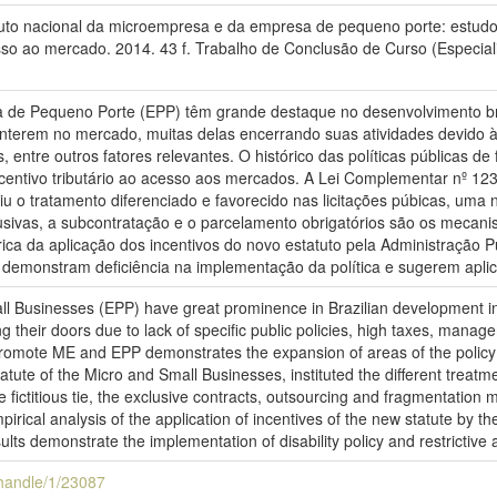
uto nacional da microempresa e da empresa de pequeno porte: estudo 
esso ao mercado. 2014. 43 f. Trabalho de Conclusão de Curso (Especial
de Pequeno Porte (EPP) têm grande destaque no desenvolvimento bra
nterem no mercado, muitas delas encerrando suas atividades devido à a
ais, entre outros fatores relevantes. O histórico das políticas pública
incentivo tributário ao acesso aos mercados. A Lei Complementar nº 1
u o tratamento diferenciado e favorecido nas licitações púbicas, uma 
lusivas, a subcontratação e o parcelamento obrigatórios são os mec
ca da aplicação dos incentivos do novo estatuto pela Administração 
s demonstram deficiência na implementação da política e sugerem aplica
l Businesses (EPP) have great prominence in Brazilian development in 
 their doors due to lack of specific public policies, high taxes, manag
t promote ME and EPP demonstrates the expansion of areas of the polic
atute of the Micro and Small Businesses, instituted the different treat
fictitious tie, the exclusive contracts, outsourcing and fragmentation
ical analysis of the application of incentives of the new statute by the
ts demonstrate the implementation of disability policy and restrictive a
i/handle/1/23087