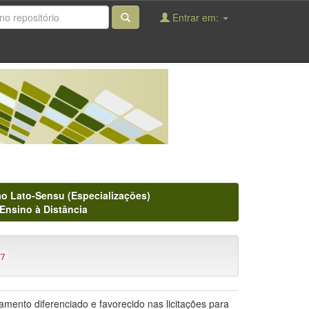
Entrar em:
o Lato-Sensu (Especializações)
Ensino à Distância
7
mento diferenciado e favorecido nas licitações para