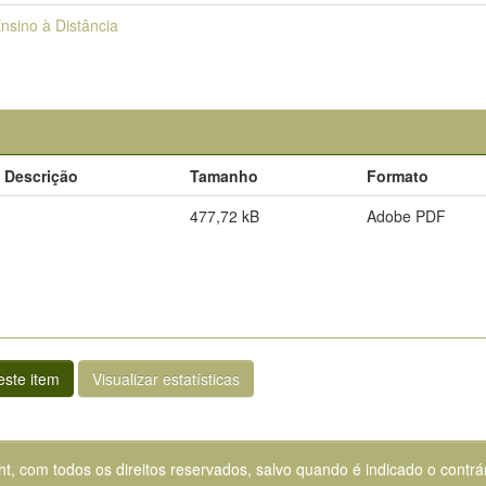
nsino à Distância
Descrição
Tamanho
Formato
477,72 kB
Adobe PDF
ste item
Visualizar estatísticas
ht, com todos os direitos reservados, salvo quando é indicado o contrár