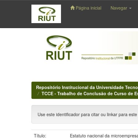
Página inicial
Navegar
Skip
navigation
Repositório Institucional da Universidade Tecno
TCCE - Trabalho de Conclusão de Curso de E
Use este identificador para citar ou linkar para este
Título:
Estatuto nacional da microempresa