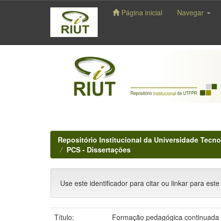
Página inicial
Navegar
Skip
navigation
Repositório Institucional da Universidade Tecno
PCS - Dissertações
Use este identificador para citar ou linkar para este
Título:
Formação pedagógica continuada n