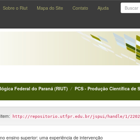
Sobre o Riut
Mapa do Site
Contato
Ajuda
lógica Federal do Paraná (RIUT)
PCS - Produção Científica de 
 item:
http://repositorio.utfpr.edu.br/jspui/handle/1/2202
o ensino superior: uma experiência de intervenção