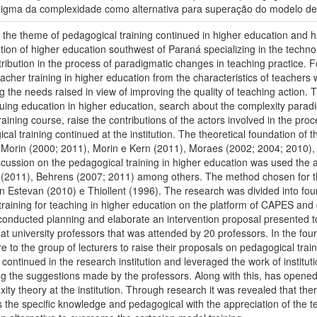
digma da complexidade como alternativa para superação do modelo de
to the theme of pedagogical training continued in higher education and 
tution of higher education southwest of Paraná specializing in the techno
tribution in the process of paradigmatic changes in teaching practice. F
cher training in higher education from the characteristics of teachers w
ng the needs raised in view of improving the quality of teaching action. 
inuing education in higher education, search about the complexity parad
ining course, raise the contributions of the actors involved in the proce
al training continued at the institution. The theoretical foundation of
s Morin (2000; 2011), Morin e Kern (2011), Moraes (2002; 2004; 2010)
scussion on the pedagogical training in higher education was used the
(2011), Behrens (2007; 2011) among others. The method chosen for thi
 Estevan (2010) e Thiollent (1996). The research was divided into four 
 training for teaching in higher education on the platform of CAPES and
onducted planning and elaborate an intervention proposal presented to t
at university professors that was attended by 20 professors. In the fo
e to the group of lecturers to raise their proposals on pedagogical trai
continued in the research institution and leveraged the work of instituti
ng the suggestions made by the professors. Along with this, has opened 
ty theory at the institution. Through research it was revealed that there
 the specific knowledge and pedagogical with the appreciation of the t