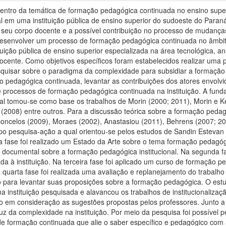
 dentro da temática de formação pedagógica continuada no ensino sup
l em uma instituição pública de ensino superior do sudoeste do Paran
o seu corpo docente e a possível contribuição no processo de mudanças
desenvolver um processo de formação pedagógica continuada no âmbito 
uição pública de ensino superior especializada na área tecnológica, a
ocente. Como objetivos específicos foram estabelecidos realizar uma p
squisar sobre o paradigma da complexidade para subsidiar a formação
 pedagógica continuada, levantar as contribuições dos atores envolv
e processos de formação pedagógica continuada na instituição. A fund
l tomou-se como base os trabalhos de Morin (2000; 2011), Morin e K
(2008) entre outros. Para a discussão teórica sobre a formação pedagó
oncelos (2009), Moraes (2002), Anastasiou (2011), Behrens (2007; 20
 tipo pesquisa-ação a qual orientou-se pelos estudos de Sandin Estevan 
a fase foi realizado um Estado da Arte sobre o tema formação pedagóg
documental sobre a formação pedagógica institucional. Na segunda f
da à instituição. Na terceira fase foi aplicado um curso de formação 
 quarta fase foi realizada uma avaliação e replanejamento do trabalh
ão para levantar suas proposições sobre a formação pedagógica. O est
instituição pesquisada e alavancou os trabalhos de institucionalizaçã
 em consideração as sugestões propostas pelos professores. Junto a i
luz da complexidade na instituição. Por meio da pesquisa foi possível
de formação continuada que alie o saber específico e pedagógico com a