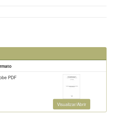
rmato
obe PDF
Visualizar/Abrir