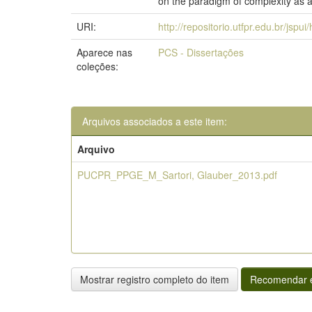
on the paradigm of complexity as a
URI:
http://repositorio.utfpr.edu.br/jspu
Aparece nas
PCS - Dissertações
coleções:
Arquivos associados a este item:
Arquivo
PUCPR_PPGE_M_Sartori, Glauber_2013.pdf
Mostrar registro completo do item
Recomendar e