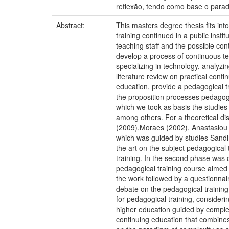
reflexão, tendo como base o para
Abstract:
This masters degree thesis fits in
training continued in a public insti
teaching staff and the possible con
develop a process of continuous tea
specializing in technology, analyzi
literature review on practical cont
education, provide a pedagogical tra
the proposition processes pedagogic
which we took as basis the studie
among others. For a theoretical di
(2009),Moraes (2002), Anastasiou 
which was guided by studies Sandin
the art on the subject pedagogical
training. In the second phase was c
pedagogical training course aimed 
the work followed by a questionnair
debate on the pedagogical training 
for pedagogical training, consideri
higher education guided by complexi
continuing education that combines