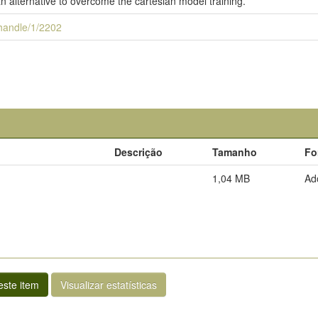
n alternative to overcome the cartesian model training.
i/handle/1/2202
Descrição
Tamanho
Fo
1,04 MB
Ad
ste item
Visualizar estatísticas