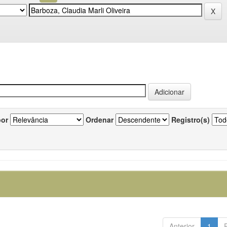
por
Ordenar
Registro(s)
Anterior
1