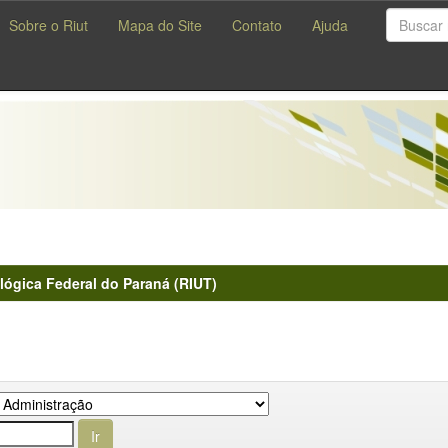
Sobre o Riut
Mapa do Site
Contato
Ajuda
lógica Federal do Paraná (RIUT)