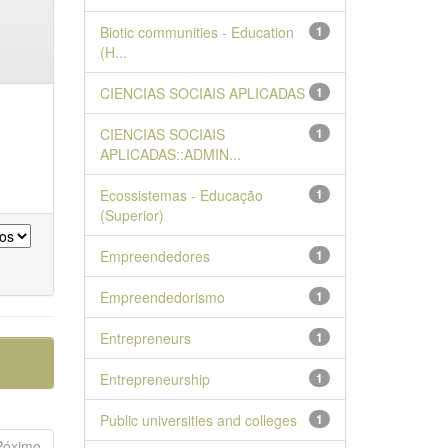
Biotic communities - Education
1
(H...
CIENCIAS SOCIAIS APLICADAS
1
CIENCIAS SOCIAIS
1
APLICADAS::ADMIN...
Ecossistemas - Educação
1
(Superior)
Empreendedores
1
Empreendedorismo
1
Entrepreneurs
1
Entrepreneurship
1
Public universities and colleges
1
Póximo