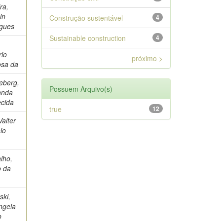
ra,
in
Construção sustentável
4
igues
Sustainable construction
4
io
próximo >
osa da
eberg,
Possuem Arquivo(s)
anda
cida
true
12
Valter
io
lho,
o da
ski,
ngela
o