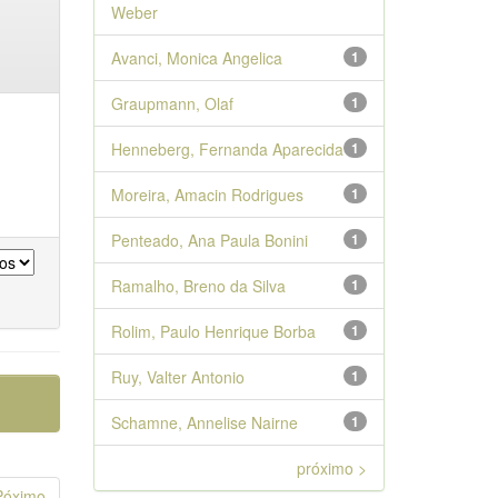
Weber
Avanci, Monica Angelica
1
Graupmann, Olaf
1
Henneberg, Fernanda Aparecida
1
Moreira, Amacin Rodrigues
1
Penteado, Ana Paula Bonini
1
Ramalho, Breno da Silva
1
Rolim, Paulo Henrique Borba
1
Ruy, Valter Antonio
1
Schamne, Annelise Nairne
1
próximo >
Póximo