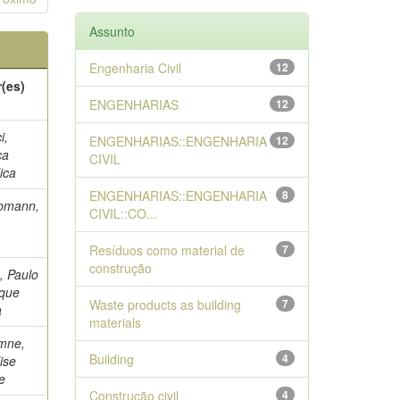
Assunto
Engenharia Civil
12
(es)
ENGENHARIAS
12
i,
ENGENHARIAS::ENGENHARIA
12
ca
CIVIL
ica
ENGENHARIAS::ENGENHARIA
8
pmann,
CIVIL::CO...
Resíduos como material de
7
construção
, Paulo
ique
Waste products as building
7
a
materials
mne,
Building
4
ise
e
Construção civil
4