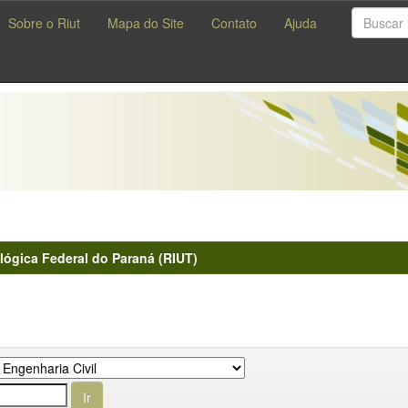
Sobre o Riut
Mapa do Site
Contato
Ajuda
lógica Federal do Paraná (RIUT)