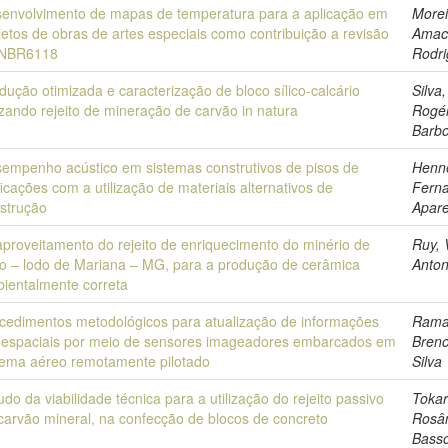
envolvimento de mapas de temperatura para a aplicação em
Morei
jetos de obras de artes especiais como contribuição a revisão
Amac
 NBR6118
Rodr
dução otimizada e caracterização de bloco sílico-calcário
Silva,
lizando rejeito de mineração de carvão in natura
Rogér
Barb
empenho acústico em sistemas construtivos de pisos de
Henn
ficações com a utilização de materiais alternativos de
Fern
strução
Apare
proveitamento do rejeito de enriquecimento do minério de
Ruy, 
ro – lodo de Mariana – MG, para a produção de cerâmica
Anton
ientalmente correta
cedimentos metodológicos para atualização de informações
Rama
espaciais por meio de sensores imageadores embarcados em
Bren
tema aéreo remotamente pilotado
Silva
udo da viabilidade técnica para a utilização do rejeito passivo
Tokar
carvão mineral, na confecção de blocos de concreto
Rosâ
Bass