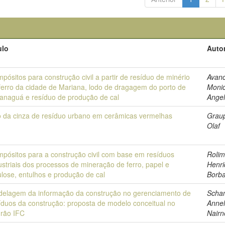
ulo
Autor
pósitos para construção civil a partir de resíduo de minério
Avanc
ferro da cidade de Mariana, lodo de dragagem do porto de
Moni
anaguá e resíduo de produção de cal
Angel
 da cinza de resíduo urbano em cerâmicas vermelhas
Grau
Olaf
pósitos para a construção civil com base em resíduos
Rolim
ustriais dos processos de mineração de ferro, papel e
Henr
ulose, entulhos e produção de cal
Borb
elagem da informação da construção no gerenciamento de
Scha
íduos da construção: proposta de modelo conceitual no
Annel
rão IFC
Nairn