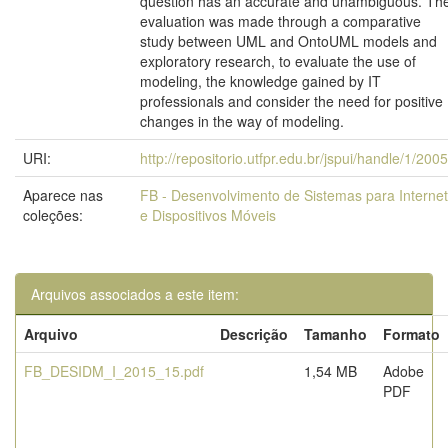
question has an accurate and unambiguous. Th
evaluation was made through a comparative
study between UML and OntoUML models and
exploratory research, to evaluate the use of
modeling, the knowledge gained by IT
professionals and consider the need for positive
changes in the way of modeling.
URI:
http://repositorio.utfpr.edu.br/jspui/handle/1/200
Aparece nas
FB - Desenvolvimento de Sistemas para Internet
coleções:
e Dispositivos Móveis
Arquivos associados a este item:
Arquivo
Descrição
Tamanho
Formato
FB_DESIDM_I_2015_15.pdf
1,54 MB
Adobe
PDF