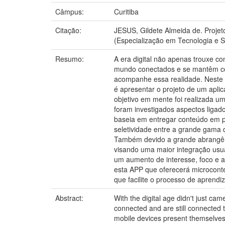
Câmpus:
Curitiba
Citação:
JESUS, Gildete Almeida de. Projet
(Especialização em Tecnologia e So
Resumo:
A era digital não apenas trouxe c
mundo conectados e se mantêm con
acompanhe essa realidade. Neste c
é apresentar o projeto de um apli
objetivo em mente foi realizada uma
foram investigados aspectos ligado
baseia em entregar conteúdo em pe
seletividade entre a grande gama 
Também devido a grande abrangênci
visando uma maior integração usuár
um aumento de interesse, foco e 
esta APP que oferecerá microcont
que facilite o processo de aprendi
Abstract:
With the digital age didn't just 
connected and are still connected t
mobile devices present themselves w