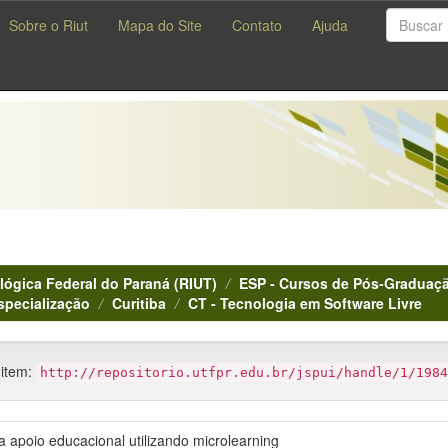
Sobre o Riut
Mapa do Site
Contato
Ajuda
lógica Federal do Paraná (RIUT)
ESP - Cursos de Pós-Graduaçã
specialização
Curitiba
CT - Tecnologia em Software Livre
 item:
http://repositorio.utfpr.edu.br/jspui/handle/1/1984
a apoio educacional utilizando microlearning