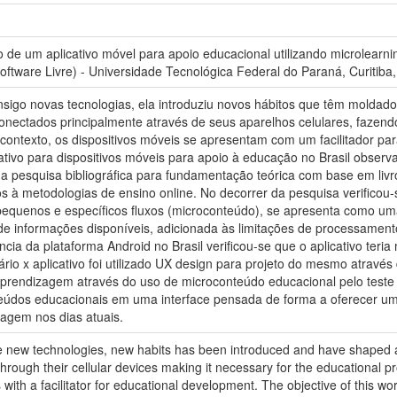
o de um aplicativo móvel para apoio educacional utilizando microlearn
ftware Livre) - Universidade Tecnológica Federal do Paraná, Curitiba
onsigo novas tecnologias, ela introduziu novos hábitos que têm moldad
ectados principalmente através de seus aparelhos celulares, fazend
ontexto, os dispositivos móveis se apresentam com um facilitador para
cativo para dispositivos móveis para apoio à educação no Brasil obse
 pesquisa bibliográfica para fundamentação teórica com base em livros,
s à metodologias de ensino online. No decorrer da pesquisa verificou-
quenos e específicos fluxos (microconteúdo), se apresenta como uma 
de informações disponíveis, adicionada às limitações de processamento
a da plataforma Android no Brasil verificou-se que o aplicativo teria
io x aplicativo foi utilizado UX design para projeto do mesmo através 
aprendizagem através do uso de microconteúdo educacional pelo teste
eúdos educacionais em uma interface pensada de forma a oferecer um
zagem nos dias atuais.
came new technologies, new habits has been introduced and have shaped
hrough their cellular devices making it necessary for the educational pro
ith a facilitator for educational development. The objective of this work