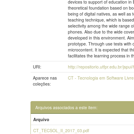
devices to support of education in B
theoretical foundation based on boo
being of digital natives, as well a
teaching technique, which is based 
selectivity among the wide range of
phones. Also due to the wide cover
developed in this environment. Aim
prototype. Through use tests with c
microcontent. It is expected that th
facilitates the learning process in 
URI:
http://repositorio.utfpr.edu.br/jspu
Aparece nas
CT - Tecnologia em Software Livre
coleções:
Arquivos associados a este item:
Arquivo
CT_TECSOL_II_2017_03.pdf