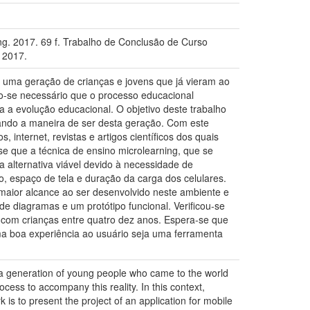
ing. 2017. 69 f. Trabalho de Conclusão de Curso
, 2017.
o uma geração de crianças e jovens que já vieram ao
o-se necessário que o processo educacional
 a evolução educacional. O objetivo deste trabalho
rvando a maneira de ser desta geração. Com este
 internet, revistas e artigos científicos dos quais
se que a técnica de ensino microlearning, que se
alternativa viável devido à necessidade de
, espaço de tela e duração da carga dos celulares.
 maior alcance ao ser desenvolvido neste ambiente e
de diagramas e um protótipo funcional. Verificou-se
 com crianças entre quatro dez anos. Espera-se que
a boa experiência ao usuário seja uma ferramenta
 a generation of young people who came to the world
cess to accompany this reality. In this context,
 is to present the project of an application for mobile