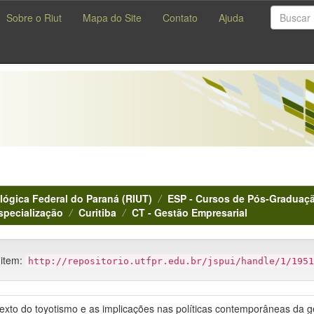
Sobre o Riut
Mapa do Site
Contato
Ajuda
lógica Federal do Paraná (RIUT)
ESP - Cursos de Pós-Graduaçã
specialização
Curitiba
CT - Gestão Empresarial
 item:
http://repositorio.utfpr.edu.br/jspui/handle/1/1951
texto do toyotismo e as implicações nas políticas contemporâneas da g