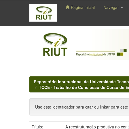
Página inicial
Navegar
Skip
navigation
Repositório Institucional da Universidade Tecno
TCCE - Trabalho de Conclusão de Curso de E
Use este identificador para citar ou linkar para este
Título:
A reestruturação produtiva no con