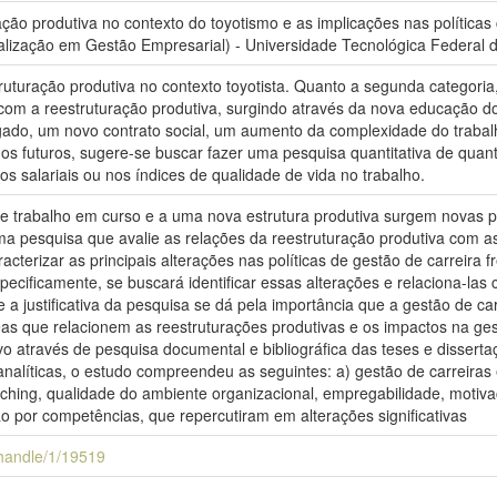
ação produtiva no contexto do toyotismo e as implicações nas política
lização em Gestão Empresarial) - Universidade Tecnológica Federal d
ruturação produtiva no contexto toyotista. Quanto a segunda categoria, 
 com a reestruturação produtiva, surgindo através da nova educação do
egado, um novo contrato social, um aumento da complexidade do traba
s futuros, sugere-se buscar fazer uma pesquisa quantitativa de quant
 salariais ou nos índices de qualidade de vida no trabalho.
 trabalho em curso e a uma nova estrutura produtiva surgem novas pol
a pesquisa que avalie as relações da reestruturação produtiva com as 
acterizar as principais alterações nas políticas de gestão de carreira 
ecificamente, se buscará identificar essas alterações e relaciona-la
ue a justificativa da pesquisa se dá pela importância que a gestão de c
as que relacionem as reestruturações produtivas e os impactos na ges
ivo através de pesquisa documental e bibliográfica das teses e disser
alíticas, o estudo compreendeu as seguintes: a) gestão de carreiras 
ching, qualidade do ambiente organizacional, empregabilidade, motiva
o por competências, que repercutiram em alterações significativas
i/handle/1/19519