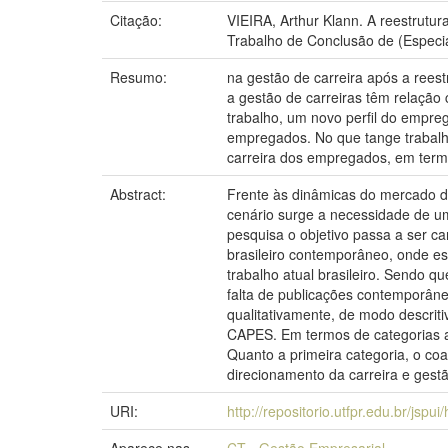
Citação:
VIEIRA, Arthur Klann. A reestrutur
Trabalho de Conclusão de (Especia
Resumo:
na gestão de carreira após a reest
a gestão de carreiras têm relação
trabalho, um novo perfil do empr
empregados. No que tange trabalho
carreira dos empregados, em termos
Abstract:
Frente às dinâmicas do mercado de
cenário surge a necessidade de um
pesquisa o objetivo passa a ser car
brasileiro contemporâneo, onde esp
trabalho atual brasileiro. Sendo q
falta de publicações contemporâne
qualitativamente, de modo descrit
CAPES. Em termos de categorias an
Quanto a primeira categoria, o coa
direcionamento da carreira e gestã
URI:
http://repositorio.utfpr.edu.br/jspu