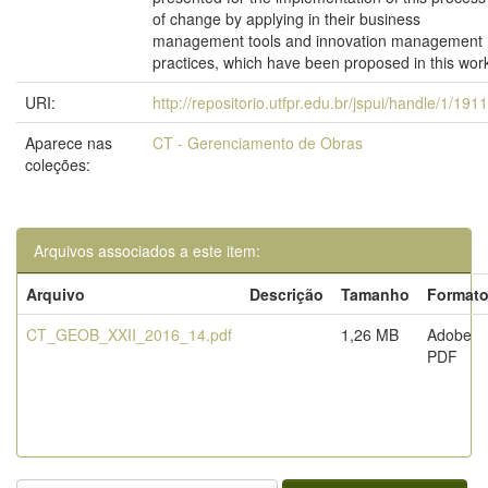
of change by applying in their business
management tools and innovation management
practices, which have been proposed in this wor
URI:
http://repositorio.utfpr.edu.br/jspui/handle/1/191
Aparece nas
CT - Gerenciamento de Obras
coleções:
Arquivos associados a este item:
Arquivo
Descrição
Tamanho
Format
CT_GEOB_XXII_2016_14.pdf
1,26 MB
Adobe
PDF