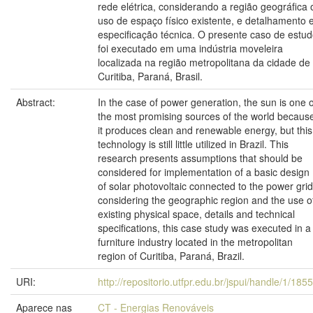
rede elétrica, considerando a região geográfica 
uso de espaço físico existente, e detalhamento 
especificação técnica. O presente caso de estu
foi executado em uma indústria moveleira
localizada na região metropolitana da cidade de
Curitiba, Paraná, Brasil.
Abstract:
In the case of power generation, the sun is one o
the most promising sources of the world becaus
it produces clean and renewable energy, but this
technology is still little utilized in Brazil. This
research presents assumptions that should be
considered for implementation of a basic design
of solar photovoltaic connected to the power grid
considering the geographic region and the use o
existing physical space, details and technical
specifications, this case study was executed in a
furniture industry located in the metropolitan
region of Curitiba, Paraná, Brazil.
URI:
http://repositorio.utfpr.edu.br/jspui/handle/1/185
Aparece nas
CT - Energias Renováveis