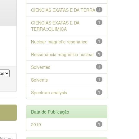
CIENCIAS EXATAS E DA TERRA
1
CIENCIAS EXATAS E DA
1
TERRA::QUIMICA
Nuclear magnetic resonance
1
Ressonância magnética nuclear
1
Solventes
1
Solvents
1
Spectrum analysis
1
Data de Publicação
2019
1
Póximo