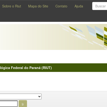
Sobre o Riut
Mapa do Site
Contato
Ajuda
lógica Federal do Paraná (RIUT)