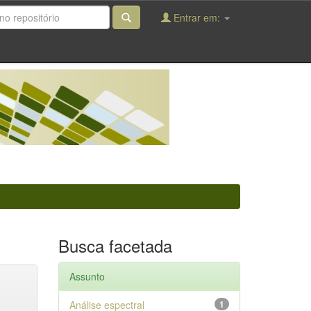
Entrar em:
Busca facetada
Assunto
Análise espectral
1