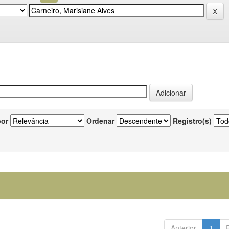
por
Ordenar
Registro(s)
Anterior
1